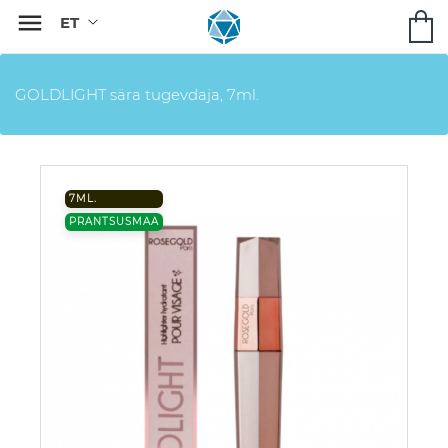

GOLDLIGHT sära tugevdaja, 7ml.
7ML.
PRANTSUSMAA