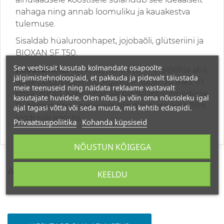
nahaga ning annab loomuliku ja kauakestva
tulemuse.
Sisaldab hüaluroonhapet, jojobaõli, glütseriini ja
BIOXAN SF T50.
See veebisait kasutab kolmandate osapoolte
Kasutamine:
valmista nahk ette meigipõhja abil,
jälgimistehnoloogiaid, et pakkuda ja pidevalt täiustada
tõsta GOLDLIGHT tootega esile soovitud alad, nt.
meie teenuseid ning näidata reklaame vastavalt
põsesarnad. Kanna nahale pintsli või sõrmedega.
kasutajate huvidele. Olen nõus ja võin oma nõusoleku igal
Rohkema sära saamiseks kandke teine kiht. 98%
ajal tagasi võtta või seda muuta, mis kehtib edaspidi.
looduslik koostis.
Privaatsuspoliitika
Kohanda küpsiseid
NÕUSTUN KÕIGEGA
ARVUSTUSED
KEELDU