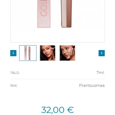


7ml.
TALD
Prantsusmaa
RIIK
32,00 €