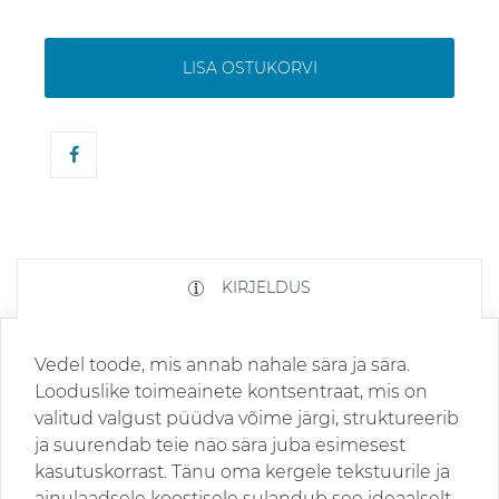
LISA OSTUKORVI
KIRJELDUS
Vedel toode, mis annab nahale sära ja sära.
Looduslike toimeainete kontsentraat, mis on
valitud valgust püüdva võime järgi, struktureerib
ja suurendab teie näo sära juba esimesest
kasutuskorrast. Tänu oma kergele tekstuurile ja
ainulaadsele koostisele sulandub see ideaalselt