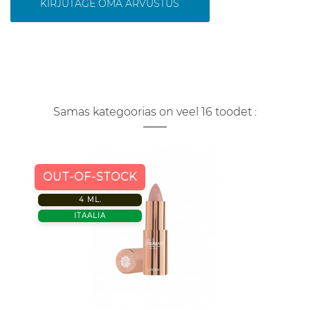
KIRJUTAGE OMA ARVUSTUS
Samas kategoorias on veel 16 toodet :
OUT-OF-STOCK
4 ML.
ITAALIA