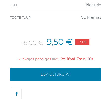
Naistele
TULI
CC kremas
TOOTE TÜÜP
9,50 €
19,00 €
- 50%
Iki akcijos pabaigos liko:
2d. 16val. 7min. 20s.
LISA OSTUKORVI