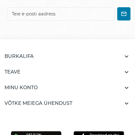

BURKALIFA

TEAVE

MINU KONTO

VÕTKE MEIEGA ÜHENDUST