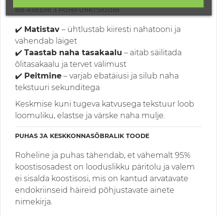
BB-KREEMI 3 PÕHIFUNKTSIOONI
✔️
Matistav
– ühtlustab kiiresti nahatooni ja
vähendab läiget
✔️
Taastab naha tasakaalu
– aitab säilitada
õlitasakaalu ja tervet välimust
✔️
Peitmine
– varjab ebatäiusi ja silub naha
tekstuuri sekunditega
Keskmise kuni tugeva katvusega tekstuur loob
loomuliku, elastse ja värske naha mulje.
PUHAS JA KESKKONNASÕBRALIK TOODE
Roheline ja puhas tähendab, et vähemalt 95%
koostisosadest on looduslikku päritolu ja valem
ei sisalda koostisosi, mis on kantud arvatavate
endokriinseid häireid põhjustavate ainete
nimekirja.