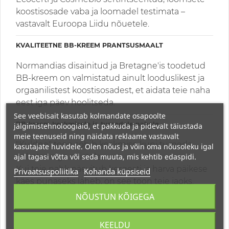
koostisosade vaba ja loomadel testimata –
vastavalt Euroopa Liidu nõuetele.
KVALITEETNE BB-KREEM PRANTSUSMAALT
Normandias disainitud ja Bretagne'is toodetud
BB-kreem on valmistatud ainult looduslikest ja
orgaanilistest koostisosadest, et aidata teie naha
eest iga päev hoolitseda.
See veebisait kasutab kolmandate osapoolte
BB-kreem keskmisele ja tumedale nahale
jälgimistehnoloogiaid, et pakkuda ja pidevalt täiustada
meie teenuseid ning näidata reklaame vastavalt
"Kuldne" toon sobib keskmise kuni tumeda
kasutajate huvidele. Olen nõus ja võin oma nõusoleku igal
ajal tagasi võtta või seda muuta, mis kehtib edaspidi.
nahatooniga naistele.
Kui teie nahk päevitub kergesti ja harva päikese
Privaatsuspoliitika
Kohanda küpsiseid
käes punaseks läheb, on see toon teie jaoks.
Ideaalne kombineeritud ja rasusele nahale, aga
NÕUSTUN KÕIGEGA
ka tundlikule nahale. Kui nahk on kuiv, on
soovitatav CC-kreem.
KEELDU