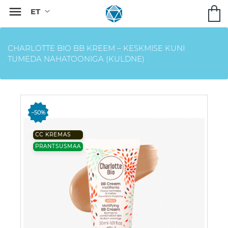

CHARLOTTE BIO BB KREEM – KESKMISE KUNI
TUMEDA NAHATOONIGA (KULDNE)
−50%
CC KREMAS
PRANTSUSMAA