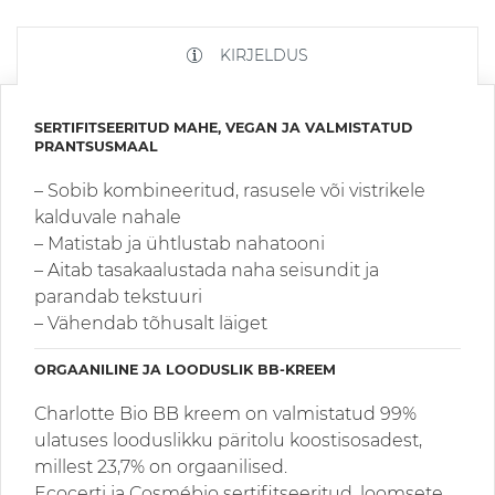
KIRJELDUS
SERTIFITSEERITUD MAHE, VEGAN JA VALMISTATUD
PRANTSUSMAAL
– Sobib kombineeritud, rasusele või vistrikele
kalduvale nahale
– Matistab ja ühtlustab nahatooni
– Aitab tasakaalustada naha seisundit ja
parandab tekstuuri
– Vähendab tõhusalt läiget
ORGAANILINE JA LOODUSLIK BB-KREEM
Charlotte Bio BB kreem on valmistatud 99%
ulatuses looduslikku päritolu koostisosadest,
millest 23,7% on orgaanilised.
Ecocerti ja Cosmébio sertifitseeritud, loomsete