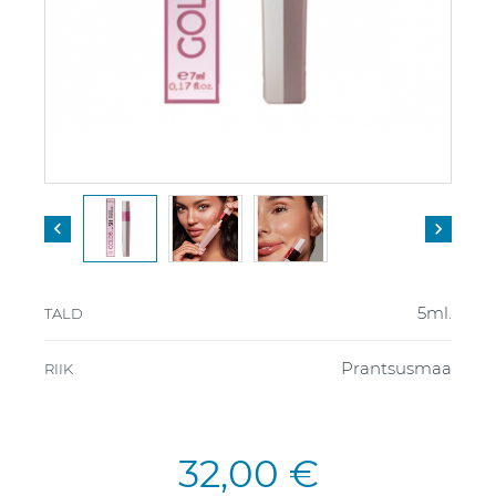


5ml.
TALD
Prantsusmaa
RIIK
32,00 €