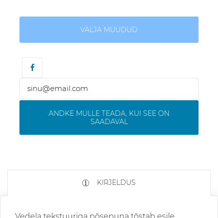
VÄLJA MÜÜDUD
ANDKE MULLE TEADA, KUI SEE ON
SAADAVAL
KIRJELDUS
Vedela tekstuuriga põsepuna tõstab esile,