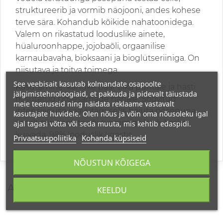
struktureerib ja vormib näojooni, andes kohese
terve sära. Kohandub kõikide nahatoonidega.
Valem on rikastatud looduslike ainete,
hüaluroonhappe, jojobaõli, orgaanilise
karnaubavaha, bioksaani ja bioglütseriiniga. On
niisutava ja toitva toimega.
See veebisait kasutab kolmandate osapoolte
Kasutamine: kandke paar tilka puhtale ja hästi
jälgimistehnoloogiaid, et pakkuda ja pidevalt täiustada
niisutatud põsesarnade nahale. Soovitud
meie teenuseid ning näidata reklaame vastavalt
intensiivsuse saavutamiseks hajuta põsepuna
kasutajate huvidele. Olen nõus ja võin oma nõusoleku igal
õrnalt sõrmeotste või švammiga laiali. Laske
ajal tagasi võtta või seda muuta, mis kehtib edaspidi.
kuivada. 98% looduslik koostis.
Privaatsuspoliitika
Kohanda küpsiseid
NÕUSTUN KÕIGEGA
ARVUSTUSED
KEELDU