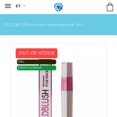

GOLDBLUSH niisutav näopõsepuna, 5ml.
OUT-OF-STOCK
5ML.
PRANTSUSMAA