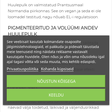
Huulepulk on valmistatud Prantsusmaal
Normandia piirkonnas. See on vegan ja seda ei ole
loomadel testitud, nagu nõuab EL-i regulatsioon.
PIGMENTEERITUD JA VOLÜÜMI ANDEV
HUULEPULK
See veebisait kasutab kolmandate osapoolte
Läikiv koostis annab huultele sära, aitab säilitada
jälgimistehnoloogiaid, et pakkuda ja pidevalt täiustada
niiskust ja lisab definitsiooni. Huuled näevad
meie teenuseid ning näidata reklaame vastavalt
säravad ja loomulikult pringimad välja.
kasutajate huvidele. Olen nõus ja võin oma nõusoleku igal
ajal tagasi võtta või seda muuta, mis kehtib edaspidi.
Koostises olev tšillipipra ekstrakt annab õrnalt
Privaatsuspoliitika
Kohanda küpsiseid
soojendava tunde ja loomulikult täidlase efekti.
PIKAPÜSIV JA LIHTSALT PEALEKANDEV
NÕUSTUN KÕIGEGA
HUULEPULK
KEELDU
Kreemjas tekstuur tagab kohese mugavuse pärast
pealekandmist. Vaid üks tõmme ja teie huuled
näevad välja toidetud, läikivad ja väljendusrikkad.