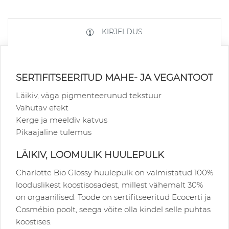
KIRJELDUS
SERTIFITSEERITUD MAHE- JA VEGANTOOT
Läikiv, väga pigmenteerunud tekstuur
Vahutav efekt
Kerge ja meeldiv katvus
Pikaajaline tulemus
LÄIKIV, LOOMULIK HUULEPULK
Charlotte Bio Glossy huulepulk on valmistatud 100%
looduslikest koostisosadest, millest vähemalt 30%
on orgaanilised. Toode on sertifitseeritud Ecocerti ja
Cosmébio poolt, seega võite olla kindel selle puhtas
koostises.