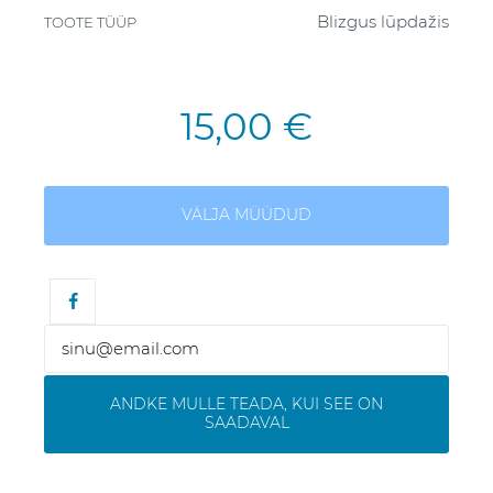
Blizgus lūpdažis
TOOTE TÜÜP
15,00 €
VÄLJA MÜÜDUD
ANDKE MULLE TEADA, KUI SEE ON
SAADAVAL