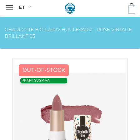

CHARLOTTE BIO LÄIKIV HUULEVÄRV – ROSE VINTAGE
BRILLANT 03
OUT-OF-STOCK
PRANTSUSMAA