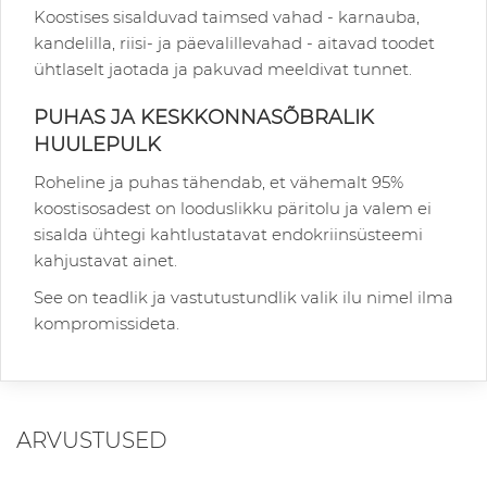
Koostises sisalduvad taimsed vahad - karnauba,
kandelilla, riisi- ja päevalillevahad - aitavad toodet
ühtlaselt jaotada ja pakuvad meeldivat tunnet.
PUHAS JA KESKKONNASÕBRALIK
HUULEPULK
Roheline ja puhas tähendab, et vähemalt 95%
koostisosadest on looduslikku päritolu ja valem ei
sisalda ühtegi kahtlustatavat endokriinsüsteemi
kahjustavat ainet.
See on teadlik ja vastutustundlik valik ilu nimel ilma
kompromissideta.
ARVUSTUSED