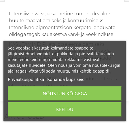
Intensiivse värviga sametine tunne. Ideaalne
huulte määratlemiseks ja kontuurimiseks.
Intensiivne pigmentatsioon kergete lenduvate
õlidega tagab kauakestva värvi- ja veekindluse.
KASUTAMINE: Pliiatsi otsa eemaldamiseks
See veebisait kasutab kolmandate osapoolte
keerake aplikaatorit päripäeva. Kandke toode
jälgimistehnoloogiaid, et pakkuda ja pidevalt täiustada
otse huultele, alustades keskelt, välisnurkade
meie teenuseid ning näidata reklaame vastavalt
suunas ja määratledes kontuuri. Saate seda
kasutajate huvidele. Olen nõus ja võin oma nõusoleku igal
ajal tagasi võtta või seda muuta, mis kehtib edaspidi.
kasutada ka kogu huultel, et rõhutada nende
kuju. Teritage pliiatsit vastavalt vajadusele teises
Privaatsuspoliitika
Kohanda küpsiseid
otsas integreeritud manusega.
NÕUSTUN KÕIGEGA
KEELDU
ARVUSTUSED