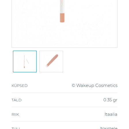
© Wakeup Cosmetics
KÜPSED
0.35 gr
TALD
Itaalia
RIIK
Naistele
TULI