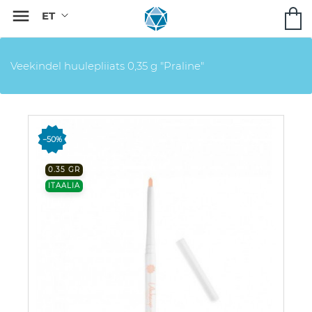

Veekindel huulepliiats 0,35 g "Praline"
−50%
0.35 GR
ITAALIA