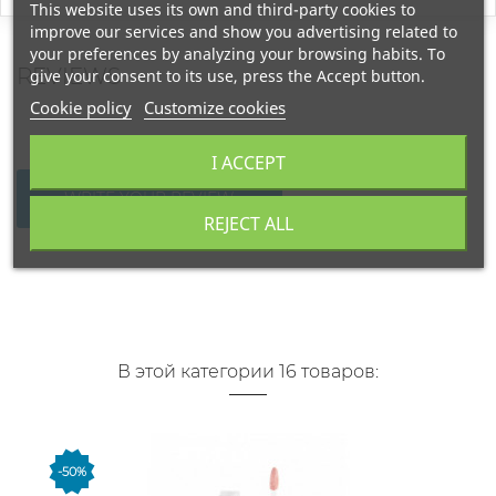
This website uses its own and third-party cookies to
improve our services and show you advertising related to
your preferences by analyzing your browsing habits. To
REVIEWS
give your consent to its use, press the Accept button.
Cookie policy
Customize cookies
I ACCEPT
WRITE YOUR REVIEW
REJECT ALL
В этой категории 16 товаров:
-50%