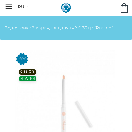

Водостойкий карандаш для губ 0,35 гр "Praline"
-50%
0.35 GR
ИТАЛИЯ