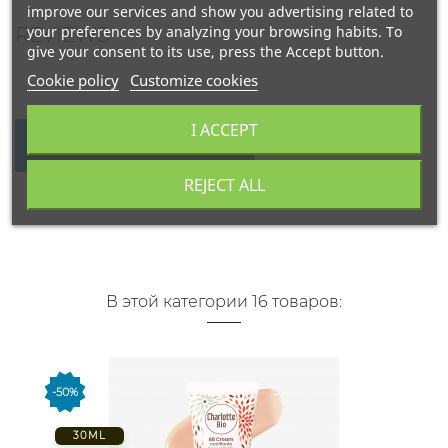
improve our services and show you advertising related to
your preferences by analyzing your browsing habits. To
REVIEWS
give your consent to its use, press the Accept button.
Cookie policy
Customize cookies
I ACCEPT
WRITE YOUR REVIEW
REJECT ALL
В этой категории 16 товаров:
-50%
30ML