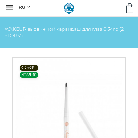

WAKEUP выдвижной карандаш для глаз 0,34гр (2
STORM)
0.34GR
ИТАЛИЯ