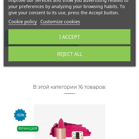
improve our services and show you advertising related to
REVIEWS
your preferences by analyzing your browsing habits. To
give your consent to its use, press the Accept button.
Cookie policy
Customize cookies
I ACCEPT
WRITE YOUR REVIEW
REJECT ALL
В этой категории 16 товаров:
-50%
ФРАНЦИЯ