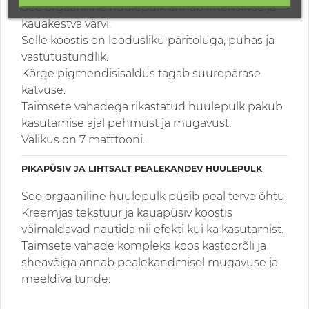
See orgaaniline huulepulk annab intensiivse ja
kauakestva värvi.
Selle koostis on loodusliku päritoluga, puhas ja
vastutustundlik.
Kõrge pigmendisisaldus tagab suurepärase
katvuse.
Taimsete vahadega rikastatud huulepulk pakub
kasutamise ajal pehmust ja mugavust.
Valikus on 7 matttooni.
PIKAPÜSIV JA LIHTSALT PEALEKANDEV HUULEPULK
See orgaaniline huulepulk püsib peal terve õhtu.
Kreemjas tekstuur ja kauapüsiv koostis
võimaldavad nautida nii efekti kui ka kasutamist.
Taimsete vahade kompleks koos kastoorõli ja
sheavõiga annab pealekandmisel mugavuse ja
meeldiva tunde.