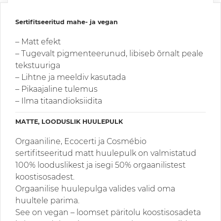
Sertifitseeritud mahe- ja vegan
– Matt efekt
– Tugevalt pigmenteerunud, libiseb õrnalt peale
tekstuuriga
– Lihtne ja meeldiv kasutada
– Pikaajaline tulemus
– Ilma titaandioksiidita
MATTE, LOODUSLIK HUULEPULK
Orgaaniline, Ecocerti ja Cosmébio
sertifitseeritud matt huulepulk on valmistatud
100% looduslikest ja isegi 50% orgaanilistest
koostisosadest.
Orgaanilise huulepulga valides valid oma
huultele parima.
See on vegan – loomset päritolu koostisosadeta