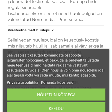
ja loomadel testimata, vastavalt Euroopa Liidu
regulatsioonidele.
Lisaboonuseks on see, et need huulepulgad on
valmistatud Normandias, Prantsusmaal.
Kvaliteetne matt huulepulk
Sellel vegan huulepulgal on kauapüsiv koostis,
mis niisutab huuli ja lisab samal ajal värvi erksa ja
ainulaadse viimistluse saavutamiseks.
See veebisait kasutab kolmandate osapoolte
9 kümnest testijast ütleb, et huulepulk on
jälgimistehnoloogiaid, et pakkuda ja pidevalt täiustada
kauapüsiv.
meie teenuseid ning näidata reklaame vastavalt
kasutajate huvidele. Olen nõus ja võin oma nõusoleku igal
100% testijatest ütlesid, et huulepulk on
ajal tagasi võtta või seda muuta, mis kehtib edaspidi.
intensiivselt pigmenteerunud.
Privaatsuspoliitika
Kohanda küpsiseid
95% testijatest arvab, et see ei kortsu.
9 kümnest testijast leidis, et seda on lihtne
kasutada.
NÕUSTUN KÕIGEGA
KÕRGE PIGMENTATSIOONIGA MATT HUULEPULK
KEELDU