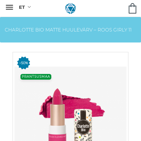

CHARLOTTE BIO MATTE HUULEVÄRV – ROOS GIRLY 11
−50%
PRANTSUSMAA