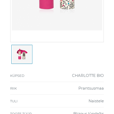
CHARLOTTE BIO
KÜPSED
Prantsusmaa
RIIK
Naistele
TULI
Blizgus lūpdažis
TOOTE TÜÜP