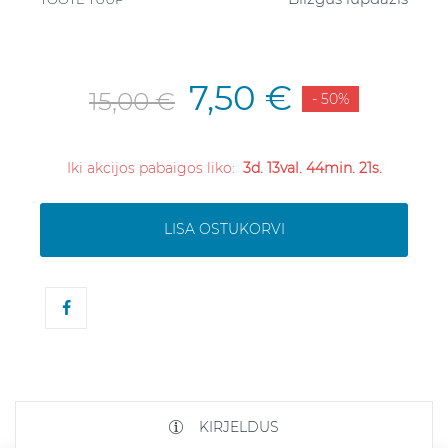
7,50 €
15,00 €
- 50%
Iki akcijos pabaigos liko:
3d. 13val. 44min. 20s.
LISA OSTUKORVI
KIRJELDUS