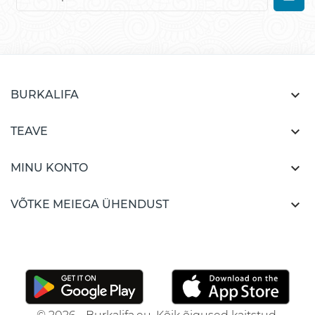

BURKALIFA

TEAVE

MINU KONTO

VÕTKE MEIEGA ÜHENDUST