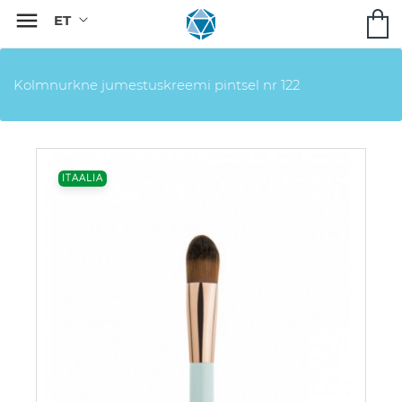

Kolmnurkne jumestuskreemi pintsel nr 122
ITAALIA