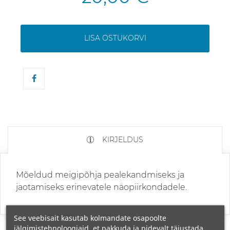
LISA OSTUKORVI
KIRJELDUS
Mõeldud meigipõhja pealekandmiseks ja
jaotamiseks erinevatele näopiirkondadele.
See veebisait kasutab kolmandate osapoolte
jälgimistehnoloogiaid, et pakkuda ja pidevalt täiustada