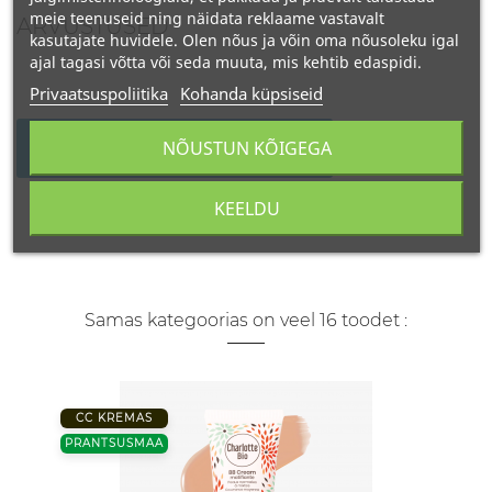
meie teenuseid ning näidata reklaame vastavalt
ARVUSTUSED
kasutajate huvidele. Olen nõus ja võin oma nõusoleku igal
ajal tagasi võtta või seda muuta, mis kehtib edaspidi.
Privaatsuspoliitika
Kohanda küpsiseid
NÕUSTUN KÕIGEGA
KIRJUTAGE OMA ARVUSTUS
KEELDU
Samas kategoorias on veel 16 toodet :
CC KREMAS
PRANTSUSMAA