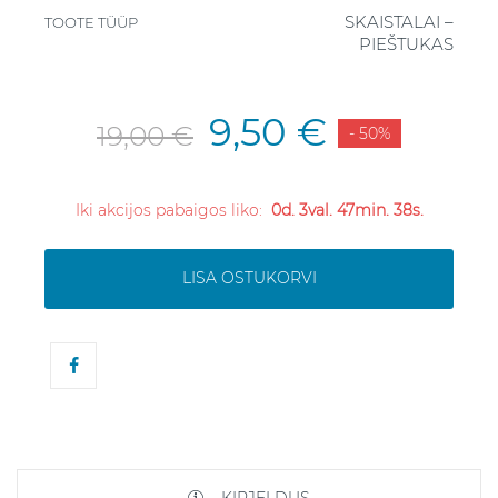
SKAISTALAI –
TOOTE TÜÜP
PIEŠTUKAS
9,50 €
19,00 €
- 50%
Iki akcijos pabaigos liko:
0d. 3val. 47min. 37s.
LISA OSTUKORVI
KIRJELDUS