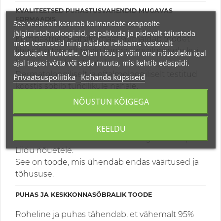
KVALITEETSED PUHASTUSVAHENDID MUGAVAS
FORMAADIS
See veebisait kasutab kolmandate osapoolte
jälgimistehnoloogiaid, et pakkuda ja pidevalt täiustada
Kompaktne pliiatsiformaat võimaldab toodet
meie teenuseid ning näidata reklaame vastavalt
lihtsalt ja täpselt peale kanda – nii algajatele kui
kasutajate huvidele. Olen nõus ja võin oma nõusoleku igal
ka kogenud kasutajatele.
ajal tagasi võtta või seda muuta, mis kehtib edaspidi.
Dermatoloogiliselt ja oftalmoloogiliselt testitud
Privaatsuspoliitika
Kohanda küpsiseid
koostis sobib tundlikule nahale.
NÕUSTUN KÕIGEGA
VÕLUVAD VEGAN TOOTED, LOOMADEL POLE TESTITUD
Valmistatud ilma loomsete koostisosadeta ja
KEELDU
loomadel testimata – vastavalt kõigile Euroopa
Liidu nõuetele.
See on toode, mis ühendab endas väärtused ja
tõhususe.
PUHAS JA KESKKONNASÕBRALIK TOODE
Roheline ja puhas tähendab, et vähemalt 95%