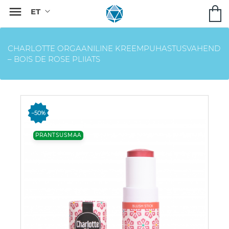

CHARLOTTE ORGAANILINE KREEMPUHASTUSVAHEND
– BOIS DE ROSE PLIIATS
−50%
PRANTSUSMAA