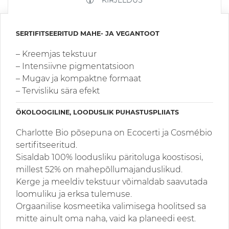
SERTIFITSEERITUD MAHE- JA VEGANTOOT
– Kreemjas tekstuur
– Intensiivne pigmentatsioon
– Mugav ja kompaktne formaat
– Tervisliku sära efekt
ÖKOLOOGILINE, LOODUSLIK PUHASTUSPLIIATS
Charlotte Bio põsepuna on Ecocerti ja Cosmébio
sertifitseeritud.
Sisaldab 100% loodusliku päritoluga koostisosi,
millest 52% on mahepõllumajanduslikud.
Kerge ja meeldiv tekstuur võimaldab saavutada
loomuliku ja erksa tulemuse.
Orgaanilise kosmeetika valimisega hoolitsed sa
mitte ainult oma naha, vaid ka planeedi eest.