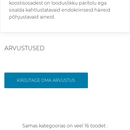
koostisosadest on looduslikku päritolu ega
sisalda kahtlustatavaid endokriinseid häireid
põhjustavaid aineid.
ARVUSTUSED
KIRJUTAGE OMA ARVUSTUS
Samas kategoorias on veel 16 toodet :