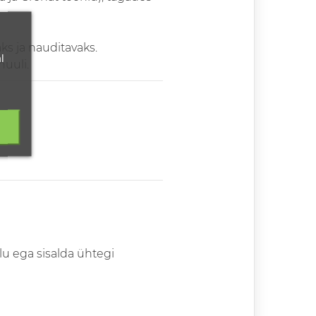
ks ja nauditavaks.
l
huuli.
lu ega sisalda ühtegi