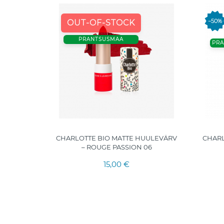
−50%
OUT-OF-STOCK
PRANTSUSMAA
PR
UULEVÄRV
CHARLOTTE BIO MATTE HUULEVÄRV
CHARL
0
– ROUGE PASSION 06
15,00 €