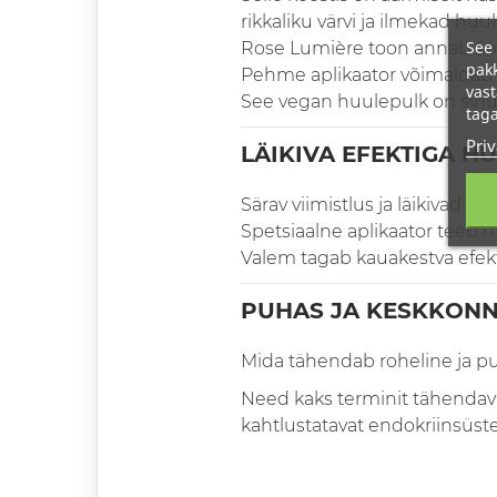
rikkaliku värvi ja ilmekad huu
See 
Rose Lumière toon annab õrna
pakk
Pehme aplikaator võimaldab hu
vast
See vegan huulepulk on sinu li
taga
Priv
LÄIKIVA EFEKTIGA H
Särav viimistlus ja läikivad 
Spetsiaalne aplikaator teeb 
Valem tagab kauakestva efekti
PUHAS JA KESKKON
Mida tähendab roheline ja p
Need kaks terminit tähendava
kahtlustatavat endokriinsüste