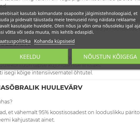
led.
veebisait kasutab kolmandate osapoolte jälgimistehnoloogiaid, et
 kuma ja pehme, kaitsva roosa loori.
uda ja pidevalt täiustada meie teenuseid ning näidata reklaame
ulte kiiret ja täpset katmist – muutes kasutamise lihtsa
avalt kasutajate huvidele. Olen nõus ja võin oma nõusoleku igal aja
itlane aastaringselt – kui hindad läikivaid ja hoolitsetud 
si võtta või seda muuta, mis kehtib edaspidi.
aatsuspoliitika
Kohanda küpsiseid
UULEVÄRV
KEELDU
NÕUSTUN KÕIGEGA
huuled on Charlotte Bio huulepulga olemus.
huulekontuuri täpse kujundamise lihtsaks.
 isegi kõige intensiivsematel õhtutel.
NASÕBRALIK HUULEVÄRV
uhas?
d, et vähemalt 95% koostisosadest on looduslikku pärito
emi kahjustavat ainet.