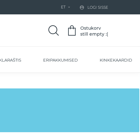
ET


LOGI SISSE
Ostukorv
still empty :(
KLARAŠTIS
ERIPAKKUMISED
KINKEKAARDID