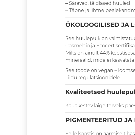
– Säravad, täidlased huuled
– Täpne ja lihtne pealekand
ÖKOLOOGILISED JA 
See huulepulk on valmistatud
Cosmébio ja Ecocert sertifikaa
Miks on ainult 44% koostisos
mineraalid, mida ei kasvatata
See toode on vegan – loomset
Liidu regulatsioonidele.
Kvaliteetsed huulepu
Kauakestev läige terveks päev
PIGMENTEERITUD JA
Selle koostis on äärmiselt hä