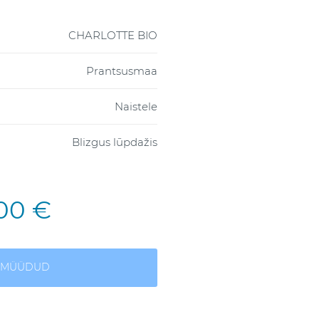
CHARLOTTE BIO
Prantsusmaa
Naistele
Blizgus lūpdažis
,00 €
A MÜÜDUD