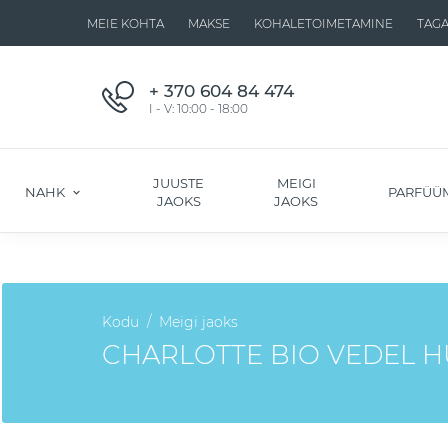
MEIE KOHTA
MAKSE
KOHALETOIMETAMINE
TAG
+ 370 604 84 474
I - V: 10:00 - 18:00
JUUSTE
MEIGI
NAHK
PARFÜÜ
JAOKS
JAOKS
Kodu
Meigi jaoks
CHARLOTTE BIO VEDEL H