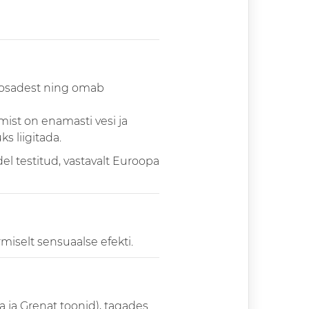
isosadest ning omab
ist on enamasti vesi ja
s liigitada.
l testitud, vastavalt Euroopa
miselt sensuaalse efekti.
a ja Grenat toonid), tagades