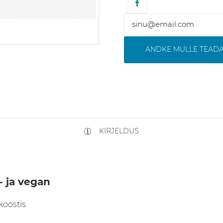
ANDKE MULLE TEADA
KIRJELDUS
- ja vegan
koostis