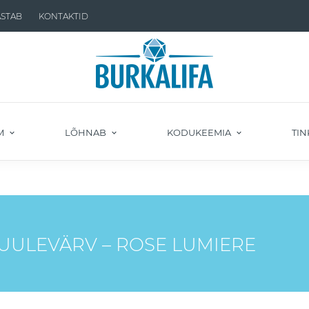
ASTAB
KONTAKTID
M
LÕHNAB
KODUKEEMIA
TIN
UULEVÄRV – ROSE LUMIERE