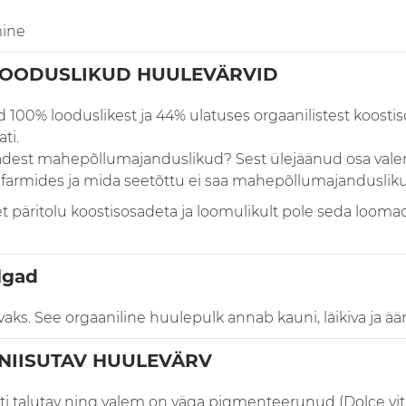
mine
LOODUSLIKUD HUULEVÄRVID
 100% looduslikest ja 44% ulatuses orgaanilistest koost
ti.
adest mahepõllumajanduslikud? Sest ülejäänud osa valem
 farmides ja mida seetõttu ei saa mahepõllumajanduslikuk
 päritolu koostisosadeta ja loomulikult pole seda loomade
lgad
aks. See orgaaniline huulepulk annab kauni, läikiva ja äär
 NIISUTAV HUULEVÄRV
sti talutav ning valem on väga pigmenteerunud (Dolce vit