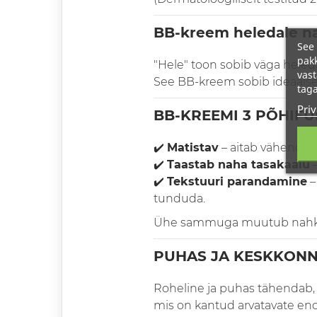
BB-kreem heledale n
See 
pakk
"Hele" toon sobib väga heleda
vast
See BB-kreem sobib ideaalselt
taga
Priv
BB-KREEMI 3 PÕHIF
✔️
Matistav
– aitab vähendada 
✔️
Taastab naha tasakaalu
–
✔️
Tekstuuri parandamine
–
tunduda.
Ühe sammuga muutub nahk pu
PUHAS JA KESKKON
Roheline ja puhas tähendab, e
mis on kantud arvatavate end