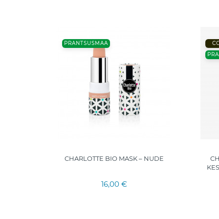
PRANTSUSMAA
C
PR
 PENCILI
CHARLOTTE BIO MASK – NUDE
CH
KE
16,00 €