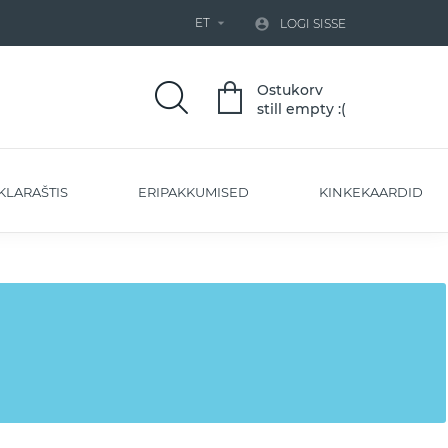
ET


LOGI SISSE
Ostukorv
still empty :(
KLARAŠTIS
ERIPAKKUMISED
KINKEKAARDID