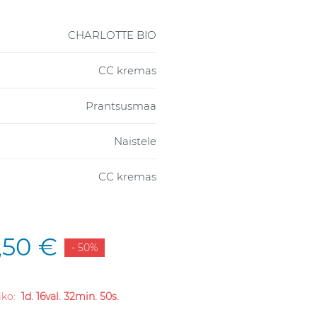
CHARLOTTE BIO
CC kremas
Prantsusmaa
Naistele
CC kremas
,50 €
- 50%
liko:
1d. 16val. 32min. 49s.