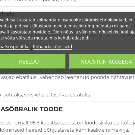
ahale
veebisait kasutab kolmandate osapoolte jälgimistehnoloogiaid, et
uda ja pidevalt täiustada meie teenuseid ning näidata reklaame
le ja heledale nahale – eriti neile, kelle nahk päikese kä
avalt kasutajate huvidele. Olen nõus ja võin oma nõusoleku igal aja
 nii sega- kui ka rasusele nahale, aga ka tundlikule naha
si võtta või seda muuta, mis kehtib edaspidi.
aatsuspoliitika
Kohanda küpsiseid
UNKTSIOONI
KEELDU
NÕUSTUN KÕIGEGA
läiget ja ühtlustada naha välimust, eriti T-tsoonis.
 aitab reguleerida rasunäärmete aktiivsust ilma kuivust t
 varjab ebatäiusi, vähendab laienenud pooride nähtavust 
htaks, värskeks ja tasakaalustatuks.
NASÕBRALIK TOODE
t vähemalt 95% koostisosadest on looduslikku päritolu ja 
okriinseid häireid põhjustavate kemikaalide nimekirja.