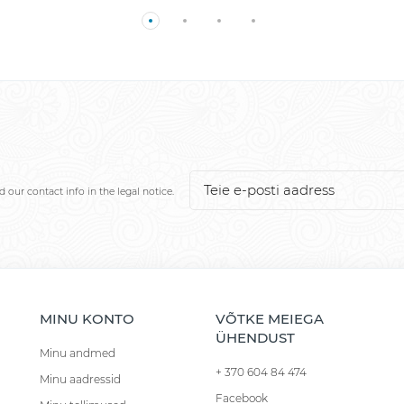
our contact info in the legal notice.
MINU KONTO
VÕTKE MEIEGA
ÜHENDUST
Minu andmed
+ 370 604 84 474
Minu aadressid
Facebook