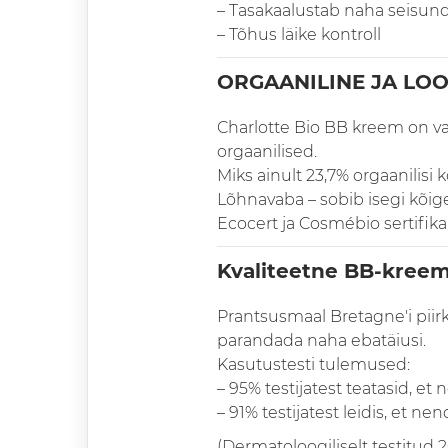
– Tasakaalustab naha seisund
– Tõhus läike kontroll
ORGAANILINE JA LO
Charlotte Bio BB kreem on va
orgaanilised.
Miks ainult 23,7% orgaanilisi 
Lõhnavaba – sobib isegi kõig
Ecocert ja Cosmébio sertifik
Kvaliteetne BB-kree
Prantsusmaal Bretagne'i piir
parandada naha ebatäiusi.
Kasutustesti tulemused:
– 95% testijatest teatasid, e
– 91% testijatest leidis, et n
(Dermatoloogiliselt testitud 2