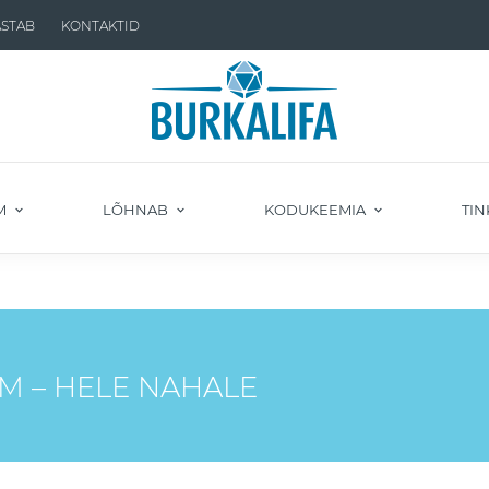
ASTAB
KONTAKTID
M
LÕHNAB
KODUKEEMIA
TIN
M – HELE NAHALE