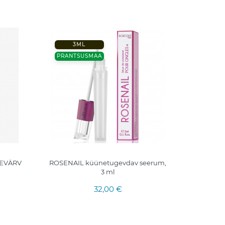
3ML
ITAALI
PRANTSUSMAA
LEVÄRV
ROSENAIL küünetugevdav seerum,
Kolmnurk
3 ml
32,00 €