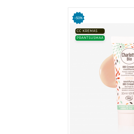
−50%
CC KREMAS
PRANTSUSMAA