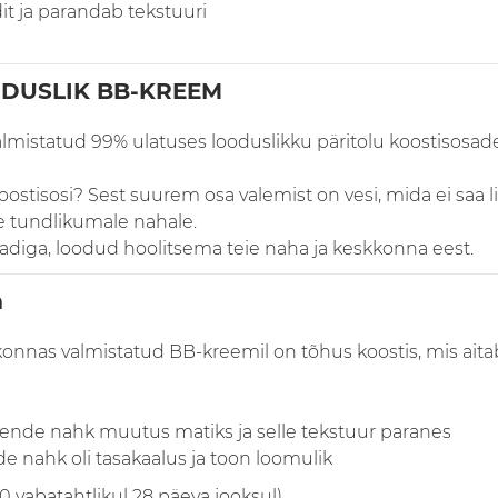
it ja parandab tekstuuri
ODUSLIK BB-KREEM
lmistatud 99% ulatuses looduslikku päritolu koostisosades
koostisosi? Sest suurem osa valemist on vesi, mida ei saa li
e tundlikumale nahale.
aadiga, loodud hoolitsema teie naha ja keskkonna eest.
m
konnas valmistatud BB-kreemil on tõhus koostis, mis aita
t nende nahk muutus matiks ja selle tekstuur paranes
ende nahk oli tasakaalus ja toon loomulik
0 vabatahtlikul 28 päeva jooksul)