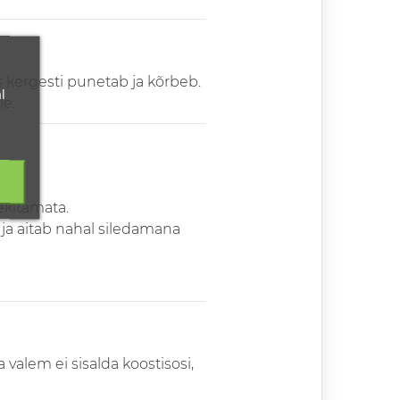
es kergesti punetab ja kõrbeb.
l
le.
ekitamata.
ja aitab nahal siledamana
valem ei sisalda koostisosi,