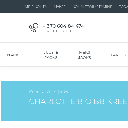
MEIE KOHTA
MAKSE
KOHALETOIMETAMINE
TAG
+ 370 604 84 474
I - V: 10:00 - 18:00
JUUSTE
MEIGI
NAHK
PARFÜÜ
JAOKS
JAOKS
Kodu
Meigi jaoks
CHARLOTTE BIO BB KREE