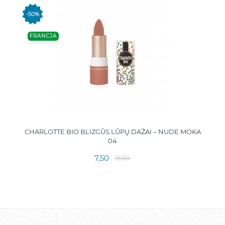
-50%
FRANCJA
CHARLOTTE BIO BLIZGŪS LŪPŲ DAŽAI – NUDE MOKA
04
7,50
15,00