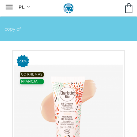

copy of
-50%
CC KREMAS
FRANCJA