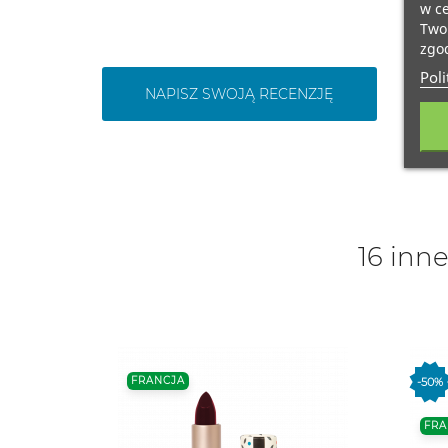
w ce
Twoi
zgod
Poli
NAPISZ SWOJĄ RECENZJĘ
16 inne
FRANCJA
-50%
FRA