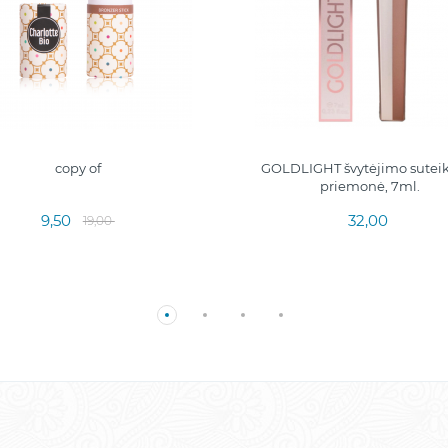
copy of
GOLDLIGHT švytėjimo suteik
priemonė, 7ml.
9,50
32,00
19,00