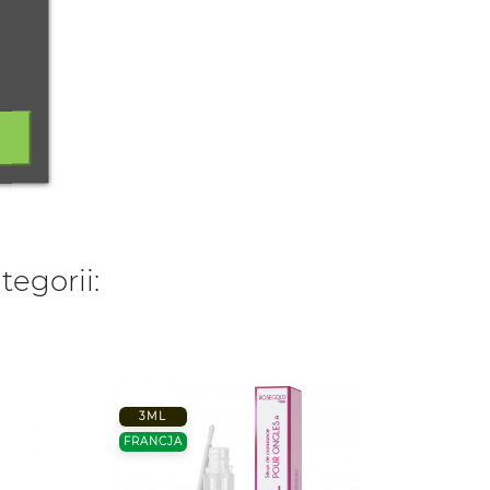
tegorii:
3ML
-50%
FRANCJA
FRANC