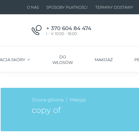
O NAS
SPOSOBY PŁATNOŚCI
TERMINY DOSTAWY
+ 370 604 84 474
I - V: 10:00 - 18:00
DO
ACJA SKÓRY
MAKIJAŻ
P
WŁOSÓW
Strona główna
Makijaż
copy of