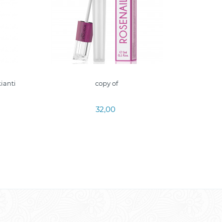
ianti
copy of
CHARL
DA
32,00