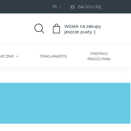
PL


ZALOGUJ SIĘ
Wózek na zakupy
jeszcze pusty :(
YPATINGI
MICZNE
TINKLARAŠTIS
PASIŪLYMAI