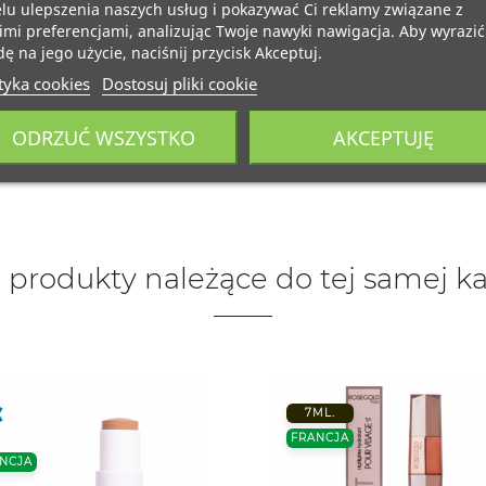
lu ulepszenia naszych usług i pokazywać Ci reklamy związane z
mi preferencjami, analizując Twoje nawyki nawigacja. Aby wyrazić
ę na jego użycie, naciśnij przycisk Akceptuj.
tyka cookies
Dostosuj pliki cookie
ODRZUĆ WSZYSTKO
AKCEPTUJĘ
 produkty należące do tej samej ka
7ML.
FRANCJA
NCJA