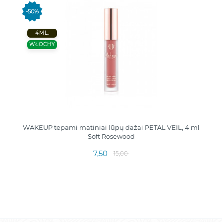
-50%
4ML.
WŁOCHY
WAKEUP tepami matiniai lūpų dažai PETAL VEIL, 4 ml
Soft Rosewood
7,50
15,00