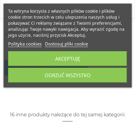
Ta witryna korzysta z własnych plików cookie i plików
cookie stron trzecich w celu ulepszenia naszych usług i
pokazywać Ci reklamy związane z Twoimi preferencjami,
analizując Twoje nawyki nawigacja. Aby wyrazić zgodę na
RECENZJE
jego użycie, naciśnij przycisk Akceptuj.
Polityka cookies
Dostosuj pliki cookie
AKCEPTUJĘ
NAPISZ SWOJĄ RECENZJĘ
ODRZUĆ WSZYSTKO
16 inne produkty należące do tej samej kategorii: