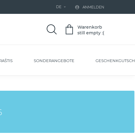
DE


ANMELDEN
Warenkorb
still empty :(
RAŠTIS
SONDERANGEBOTE
GESCHENKGUTSCH
6