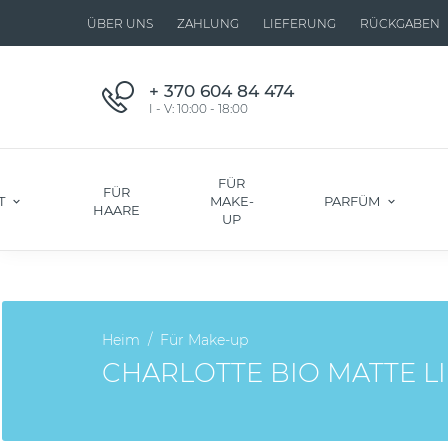
ÜBER UNS
ZAHLUNG
LIEFERUNG
RÜCKGABEN
+ 370 604 84 474
I - V: 10:00 - 18:00
FÜR
FÜR
T
MAKE-
PARFÜM
HAARE
UP
Heim
Für Make-up
CHARLOTTE BIO MATTE L