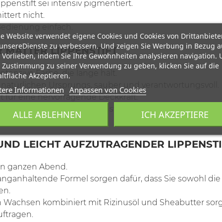
ppenstift sei intensiv pigmentiert.
ttert nicht.
Bedienung einfach.
e Website verwendet eigene Cookies und Cookies von Drittanbiete
unsereDienste zu verbessern. Und zeigen Sie Werbung in Bezug a
 MATTER LIPPENSTIFT
 Vorlieben, indem Sie Ihre Gewohnheiten analysieren navigation.
 Zustimmung zu seiner Verwendung zu geben, klicken Sie auf die
intensive Farbe, die lange hält.
ltfläche Akzeptieren.
atürlichen Ursprungs, sauber und verantwortungsvoll.
tere Informationen
Anpassen von Cookies
 für eine hervorragende Deckkraft.
en Wachsen sorgt der Lippenstift für Weichheit und Kom
ALLE ABLEHNEN
ICH AKZEPTIERE
zur Auswahl.
ND LEICHT AUFZUTRAGENDER LIPPENSTI
den ganzen Abend.
anganhaltende Formel sorgen dafür, dass Sie sowohl die
en.
n Wachsen kombiniert mit Rizinusöl und Sheabutter sorg
ftragen.