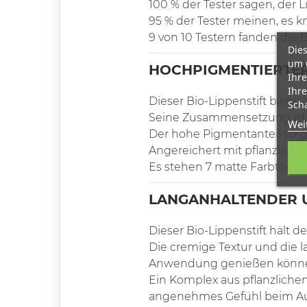
100 % der Tester sagen, der Li
95 % der Tester meinen, es kni
9 von 10 Testern fanden die 
Dies
um 
HOCHPIGMENTIERTER
Ihre
Ihre
Dieser Bio-Lippenstift bietet 
Scha
Seine Zusammensetzung ist n
Wei
Der hohe Pigmentanteil sorgt
Angereichert mit pflanzlich
Es stehen 7 matte Farbtöne 
LANGANHALTENDER U
Dieser Bio-Lippenstift hält 
Die cremige Textur und die l
Anwendung genießen könn
Ein Komplex aus pflanzliche
angenehmes Gefühl beim Au