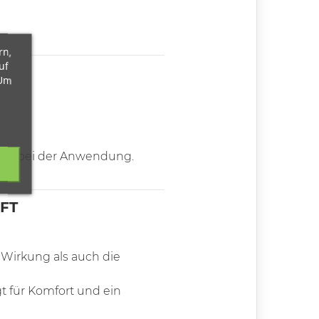
rn,
uf
 Um
fort bei der Anwendung.
FT
 Wirkung als auch die
t für Komfort und ein