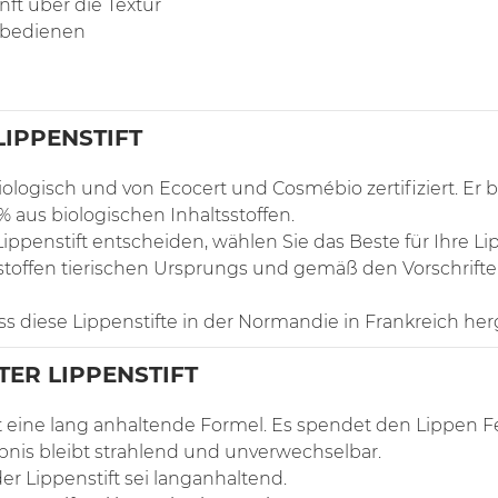
nft über die Textur
 bedienen
LIPPENSTIFT
biologisch und von Ecocert und Cosmébio zertifiziert. Er 
% aus biologischen Inhaltsstoffen.
ippenstift entscheiden, wählen Sie das Beste für Ihre Li
ltsstoffen tierischen Ursprungs und gemäß den Vorschrif
ass diese Lippenstifte in der Normandie in Frankreich her
ER LIPPENSTIFT
t eine lang anhaltende Formel. Es spendet den Lippen Fe
ebnis bleibt strahlend und unverwechselbar.
er Lippenstift sei langanhaltend.