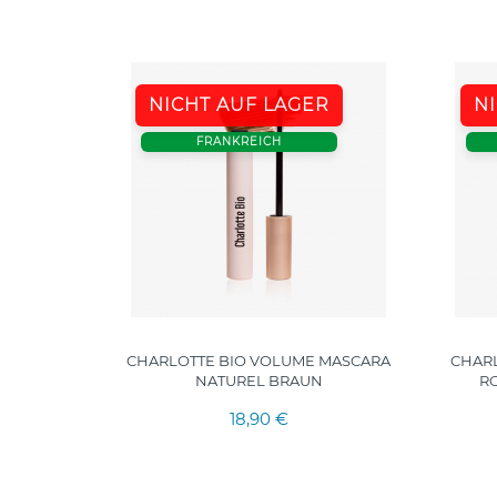
NICHT AUF LAGER
N
FRANKREICH
 COLOR –
CHARLOTTE BIO VOLUME MASCARA
CHARL
9
NATUREL BRAUN
RO
18,90 €