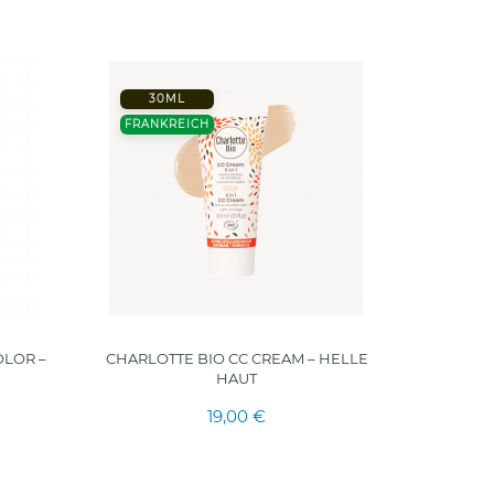
30ML
-50%
FRANKREICH
30
FRANK
OLOR –
CHARLOTTE BIO CC CREAM – HELLE
CHARLOT
HAUT
19,00 €