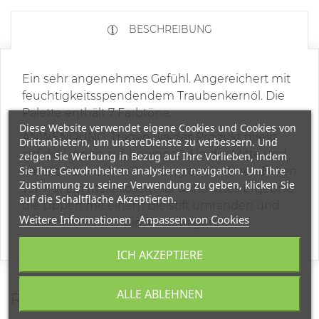
BESCHREIBUNG
Ein sehr angenehmes Gefühl. Angereichert mit
feuchtigkeitsspendendem Traubenkernöl. Die
Palette enthält 7 Farbtöne.
Diese Website verwendet eigene Cookies und Cookies von
ANWENDUNG: Tragen Sie das Produkt direkt
Drittanbietern, um unsereDienste zu verbessern. Und
auf die Lippen auf, beginnend in der Mitte und
zeigen Sie Werbung in Bezug auf Ihre Vorlieben, indem
Sie Ihre Gewohnheiten analysieren navigation. Um Ihre
arbeiten Sie sich in Richtung der äußeren Ecken
Zustimmung zu seiner Verwendung zu geben, klicken Sie
vor. Für ein makelloses, klar definiertes Ergebnis
auf die Schaltfläche Akzeptieren.
die Lippen mit einem Bleistift umranden und
Weitere Informationen
Anpassen von Cookies
mit einem Lippenpinsel auftragen.
ICH AKZEPTIERE
ALLE ABLEHNEN
REVIEWS