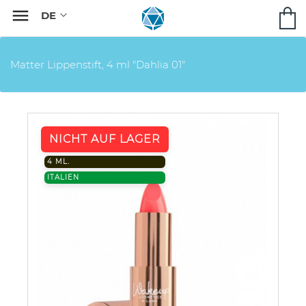

Matter Lippenstift, 4 ml "Dahlia 01"
NICHT AUF LAGER
4 ML.
ITALIEN