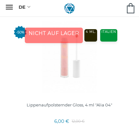

4 ML.
ITALIEN
-50%
NICHT AUF LAGER
Lippenaufpolsternder Gloss, 4 ml "Alia 04"
6,00 €
12,00 €