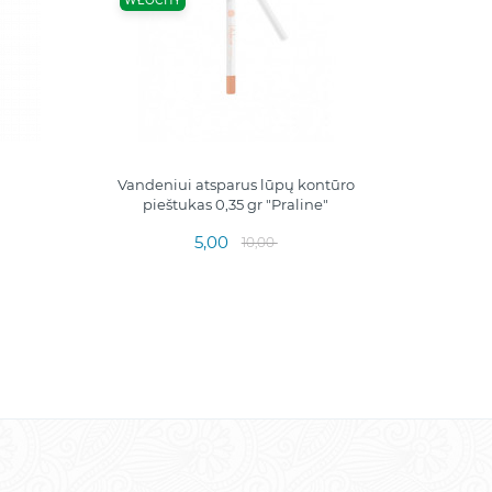
WŁOCHY
Vandeniui atsparus lūpų kontūro
pieštukas 0,35 gr "Praline"
5,00
10,00