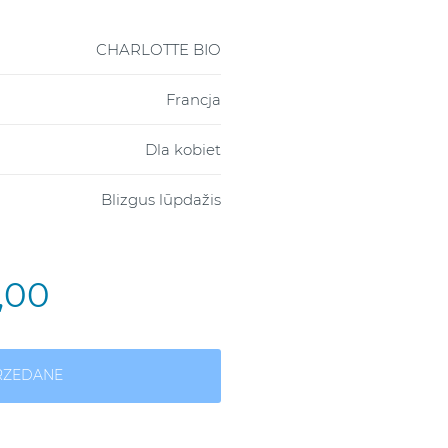
CHARLOTTE BIO
Francja
Dla kobiet
Blizgus lūpdažis
9,00
RZEDANE