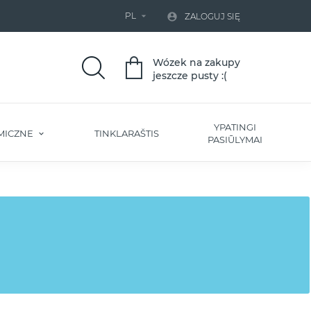
PL


ZALOGUJ SIĘ
Wózek na zakupy
jeszcze pusty :(
YPATINGI
MICZNE
TINKLARAŠTIS
PASIŪLYMAI