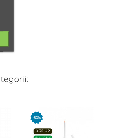
tegorii:
-50%
-50%
0.35 GR
FRANC