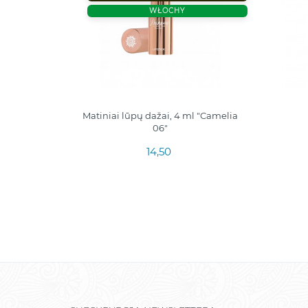
WŁOCHY
 ml "Alia
Matiniai lūpų dažai, 4 ml "Camelia
06"
14,50