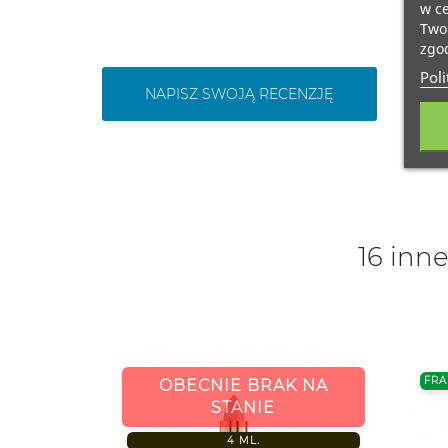
w ce
Twoi
zgod
Poli
NAPISZ SWOJĄ RECENZJĘ
16 inne
FRA
OBECNIE BRAK NA
STANIE
K NA
4 ML.