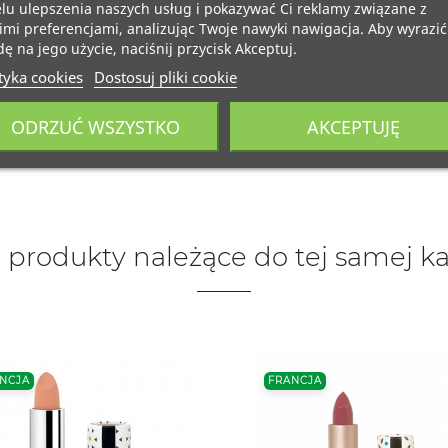
lu ulepszenia naszych usług i pokazywać Ci reklamy związane z
mi preferencjami, analizując Twoje nawyki nawigacja. Aby wyrazić
ę na jego użycie, naciśnij przycisk Akceptuj.
tyka cookies
Dostosuj pliki cookie
ODRZUĆ WSZYSTKO
AKCEPTUJĘ
 produkty należące do tej samej ka
NCJA
FRANCJA