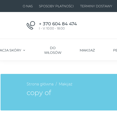
O NAS
SPOSOBY PŁATNOŚCI
TERMINY DOSTAWY
+ 370 604 84 474
I - V: 10:00 - 18:00
DO
ACJA SKÓRY
MAKIJAŻ
P
WŁOSÓW
Strona główna
Makijaż
copy of