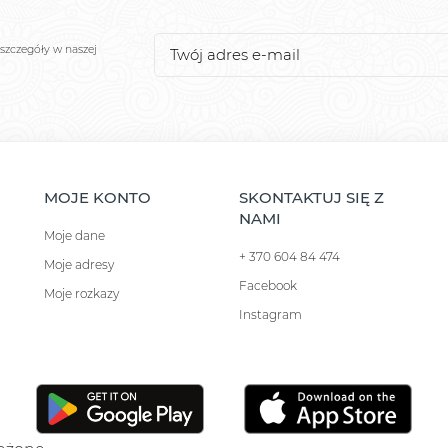
szczegóły w naszej
MOJE KONTO
SKONTAKTUJ SIĘ Z
NAMI
Moje dane
+ 370 604 84 474
Moje adresy
Facebook
Moje rozkazy
Instagram