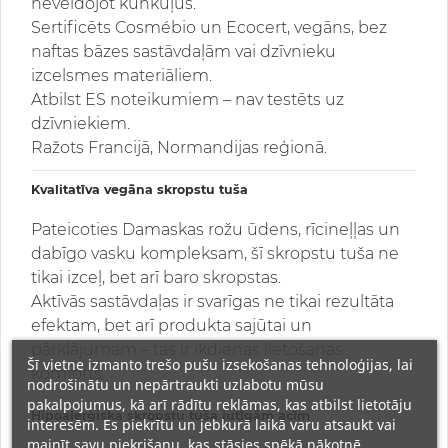
neveidojot kunkuļus.
Sertificēts Cosmébio un Ecocert, vegāns, bez
naftas bāzes sastāvdaļām vai dzīvnieku
izcelsmes materiāliem.
Atbilst ES noteikumiem – nav testēts uz
dzīvniekiem.
Ražots Francijā, Normandijas reģionā.
Kvalitatīva vegāna skropstu tuša
Pateicoties Damaskas rožu ūdens, rīcineļļas un
dabīgo vasku kompleksam, šī skropstu tuša ne
tikai izceļ, bet arī baro skropstas.
Aktīvās sastāvdaļas ir svarīgas ne tikai rezultāta
efektam, bet arī produkta sajūtai un
pārklājumam – tas ir ikdienas lietošanas
Šī vietne izmanto trešo pušu izsekošanas tehnoloģijas, lai
komforts.
nodrošinātu un nepārtraukti uzlabotu mūsu
pakalpojumus, kā arī rādītu reklāmas, kas atbilst lietotāju
Hipoalerģiska skropstu tuša jutīgām acīm
interesēm. Es piekrītu un jebkurā laikā varu atsaukt vai
mainīt savu piekrišanu, kas stāsies spēkā nākotnē.