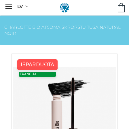

CHARLOTTE BIO APJOMA SKROPSTU TUŠA NATURAL
NOIR
IŠPARDUOTA
FRANCIJA