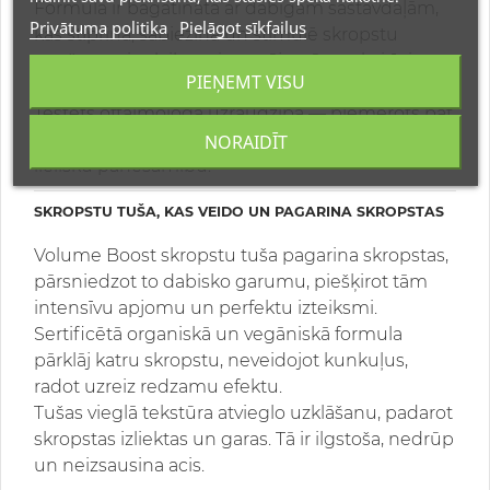
Formula ir bagātināta ar dabīgām sastāvdaļām,
Privātuma politika
Pielāgot sīkfailus
kas stiprina, sabiezina un stimulē skropstu
augšanu, vienlaikus aizsargājot tās no kaitīgiem
PIEŅEMT VISU
vides faktoriem.
Testēts oftalmologa uzraudzībā — piemērots pat
jutīgām acīm un ādai ap acīm, nodrošinot
NORAIDĪT
lielisku panesamību.
SKROPSTU TUŠA, KAS VEIDO UN PAGARINA SKROPSTAS
Volume Boost skropstu tuša pagarina skropstas,
pārsniedzot to dabisko garumu, piešķirot tām
intensīvu apjomu un perfektu izteiksmi.
Sertificētā organiskā un vegāniskā formula
pārklāj katru skropstu, neveidojot kunkuļus,
radot uzreiz redzamu efektu.
Tušas vieglā tekstūra atvieglo uzklāšanu, padarot
skropstas izliektas un garas. Tā ir ilgstoša, nedrūp
un neizsausina acis.