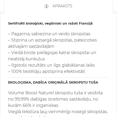
APRAKSTS
Sertificēti bioloģiski, vegāniski un ražoti Francijā
– Pagarina, sabiezina un veido skropstas
– Stiprina un aizsargā skropstas, pateicoties
aktīvajām sastāvdaļām
– Viedā birste pielāgojas katrai skropstai un
neatstāj kunkuļus
– Ilgstošs rezultāts un ilgs glabāšanas laiks
– 100% testētāju apstiprina efektivitāti
EKOLOĢISKA, DABĪGA ORIĢINĀLĀ SKROPSTU TUŠA
Volume Boost Naturel skropstu tuša ir veidota
no 99,99% dabīgas izcelsmes sastāvdaļu, no
kurām 66% ir organiskas.
Vieglā tekstūra ļauj vienmērīgi nosegt skropstas,