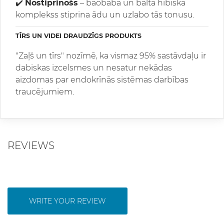
✔️
Nostiprinošs
– baobaba un baltā hibiska
komplekss stiprina ādu un uzlabo tās tonusu.
TĪRS UN VIDEI DRAUDZĪGS PRODUKTS
"Zaļš un tīrs" nozīmē, ka vismaz 95% sastāvdaļu ir
dabiskas izcelsmes un nesatur nekādas
aizdomas par endokrīnās sistēmas darbības
traucējumiem.
REVIEWS
WRITE YOUR REVIEW