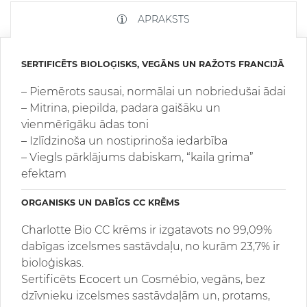
APRAKSTS
SERTIFICĒTS BIOLOĢISKS, VEGĀNS UN RAŽOTS FRANCIJĀ
– Piemērots sausai, normālai un nobriedušai ādai
– Mitrina, piepilda, padara gaišāku un
vienmērīgāku ādas toni
– Izlīdzinoša un nostiprinoša iedarbība
– Viegls pārklājums dabiskam, “kaila grima”
efektam
ORGANISKS UN DABĪGS CC KRĒMS
Charlotte Bio CC krēms ir izgatavots no 99,09%
dabīgas izcelsmes sastāvdaļu, no kurām 23,7% ir
bioloģiskas.
Sertificēts Ecocert un Cosmébio, vegāns, bez
dzīvnieku izcelsmes sastāvdaļām un, protams,