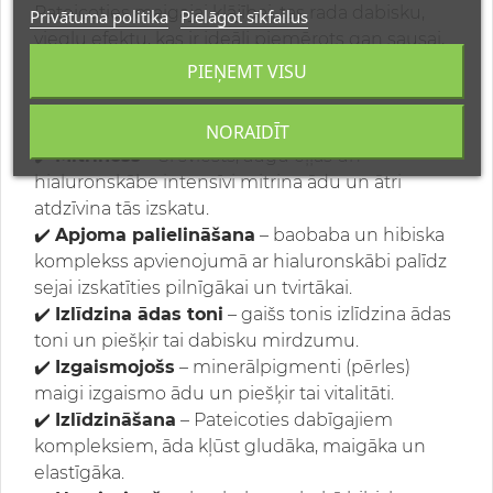
Pateicoties maigajai klājībai, tas rada dabisku,
Privātuma politika
Pielāgot sīkfailus
vieglu efektu, kas ir ideāli piemērots gan sausai,
gan normālai un jutīgai ādai.
PIEŅEMT VISU
6 galvenās CC krēma funkcijas
NORAIDĪT
✔️
Mitrinošs
– Šī sviests, augu eļļas un
hialuronskābe intensīvi mitrina ādu un ātri
atdzīvina tās izskatu.
✔️
Apjoma palielināšana
– baobaba un hibiska
komplekss apvienojumā ar hialuronskābi palīdz
sejai izskatīties pilnīgākai un tvirtākai.
✔️
Izlīdzina ādas toni
– gaišs tonis izlīdzina ādas
toni un piešķir tai dabisku mirdzumu.
✔️
Izgaismojošs
– minerālpigmenti (pērles)
maigi izgaismo ādu un piešķir tai vitalitāti.
✔️
Izlīdzināšana
– Pateicoties dabīgajiem
kompleksiem, āda kļūst gludāka, maigāka un
elastīgāka.