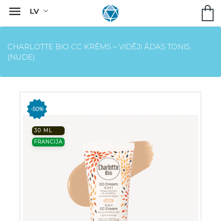

CHARLOTTE BIO CC KRĒMS – VIDĒJI ĀDAS TONIS
(NUDE)
-50%
30 ML
FRANCIJA