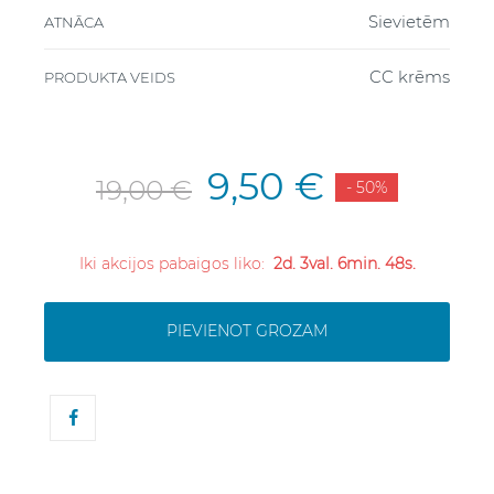
Sievietēm
ATNĀCA
CC krēms
PRODUKTA VEIDS
9,50 €
19,00 €
- 50%
Iki akcijos pabaigos liko:
2d. 3val. 6min. 48s.
PIEVIENOT GROZAM