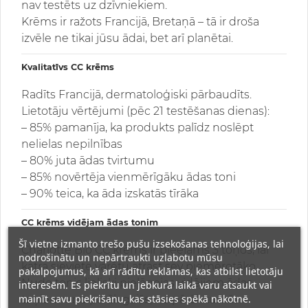
nav testēts uz dzīvniekiem.
Krēms ir ražots Francijā, Bretaņā – tā ir droša
izvēle ne tikai jūsu ādai, bet arī planētai.
Kvalitatīvs CC krēms
Radīts Francijā, dermatoloģiski pārbaudīts.
Lietotāju vērtējumi (pēc 21 testēšanas dienas):
– 85% pamanīja, ka produkts palīdz noslēpt
nelielas nepilnības
– 80% juta ādas tvirtumu
– 85% novērtēja vienmērīgāku ādas toni
– 90% teica, ka āda izskatās tīrāka
CC krēms vidējam ādas tonim
Šī vietne izmanto trešo pušu izsekošanas tehnoloģijas, lai
Charlotte Bio CC krēms ir pieejams 3 toņos, lai
nodrošinātu un nepārtraukti uzlabotu mūsu
katra sieviete varētu atrast sev piemērotāko.
pakalpojumus, kā arī rādītu reklāmas, kas atbilst lietotāju
Nude tonis lieliski pielāgojas vidējiem ādas
interesēm. Es piekrītu un jebkurā laikā varu atsaukt vai
mainīt savu piekrišanu, kas stāsies spēkā nākotnē.
toņiem – ne pārāk gaišs, ne pārāk tumšs.