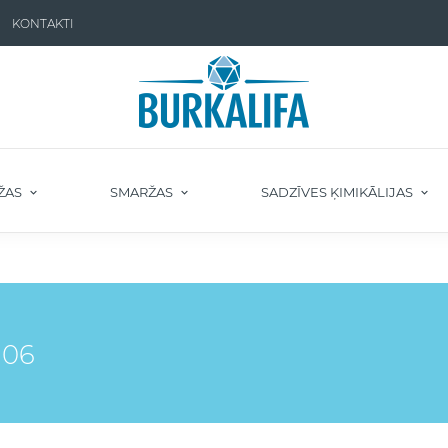
KONTAKTI
ŽAS
SMARŽAS
SADZĪVES ĶIMIKĀLIJAS
106