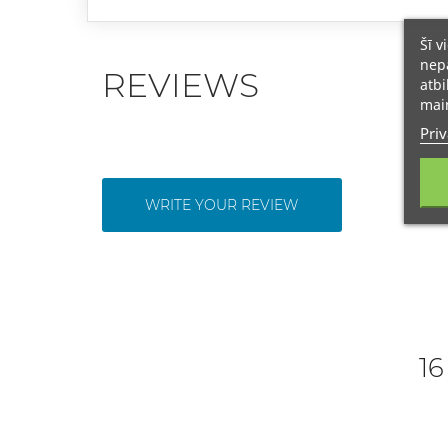
Šī v
nepā
REVIEWS
atbi
main
Priv
WRITE YOUR REVIEW
16