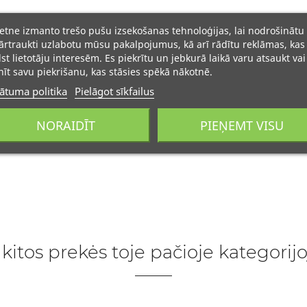
ietne izmanto trešo pušu izsekošanas tehnoloģijas, lai nodrošinātu
rtraukti uzlabotu mūsu pakalpojumus, kā arī rādītu reklāmas, kas
lst lietotāju interesēm. Es piekrītu un jebkurā laikā varu atsaukt vai
īt savu piekrišanu, kas stāsies spēkā nākotnē.
ātuma politika
Pielāgot sīkfailus
NORAIDĪT
PIEŅEMT VISU
 kitos prekės toje pačioje kategorijo