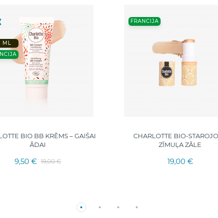
FRANCIJA
0 ML
NCIJA
OTTE BIO BB KRĒMS – GAIŠAI
CHARLOTTE BIO-STAROJ
ĀDAI
ZĪMUĻA ZĀLE
9,50 €
19,00 €
19,00 €