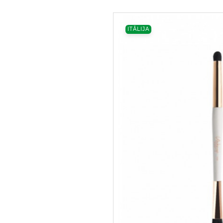
ITĀLIJA