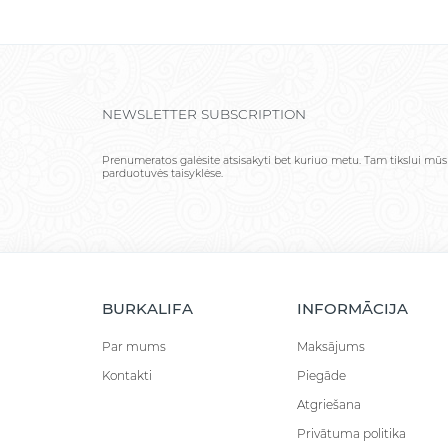
NEWSLETTER SUBSCRIPTION
Prenumeratos galėsite atsisakyti bet kuriuo metu. Tam tikslui mūs
parduotuvės taisyklėse.
BURKALIFA
INFORMĀCIJA
Par mums
Maksājums
Kontakti
Piegāde
Atgriešana
Privātuma politika