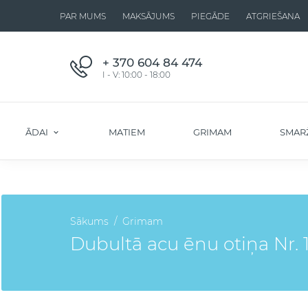
PAR MUMS
MAKSĀJUMS
PIEGĀDE
ATGRIEŠANA
+ 370 604 84 474
I - V: 10:00 - 18:00
ĀDAI
MATIEM
GRIMAM
SMAR
Sākums
Grimam
Dubultā acu ēnu otiņa Nr. 