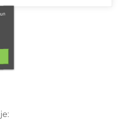
 un
je: