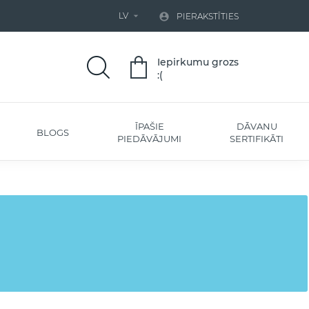
LV


PIERAKSTĪTIES
Iepirkumu grozs
:(
ĪPAŠIE
DĀVANU
BLOGS
PIEDĀVĀJUMI
SERTIFIKĀTI