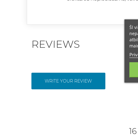
Šī v
nepā
atbi
REVIEWS
main
Priv
WRITE YOUR REVIEW
16