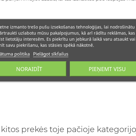
ietne izmanto trešo pušu izsekošanas tehnoloģijas, lai nodrošinātu
rtraukti uzlabotu mūsu pakalpojumus, kā arī rādītu reklāmas, kas
lst lietotāju interesēm. Es piekrītu un jebkurā laikā varu atsaukt vai
īt savu piekrišanu, kas stāsies spēkā nākotnē.
ātuma politika
Pielāgot sīkfailus
NORAIDĪT
PIEŅEMT VISU
 kitos prekės toje pačioje kategorijo