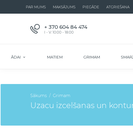
PAR MUMS
MAKSĀJUMS
PIEGĀDE
ATGRIEŠANA
+ 370 604 84 474
I - V: 10:00 - 18:00
ĀDAI
MATIEM
GRIMAM
SMAR
Sākums
Grimam
Uzacu izcelšanas un konturē