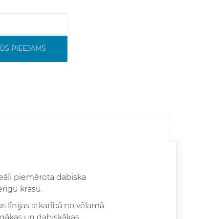
ŪS PIEEJAMS
deāli piemērota dabiska
ērīgu krāsu.
 līnijas atkarībā no vēlamā
aigākas un dabiskākas.