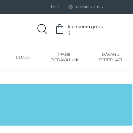
LV


PIERAKSTĪTIES
Iepirkumu grozs
:(
ĪPAŠIE
DĀVANU
BLOGS
PIEDĀVĀJUMI
SERTIFIKĀTI