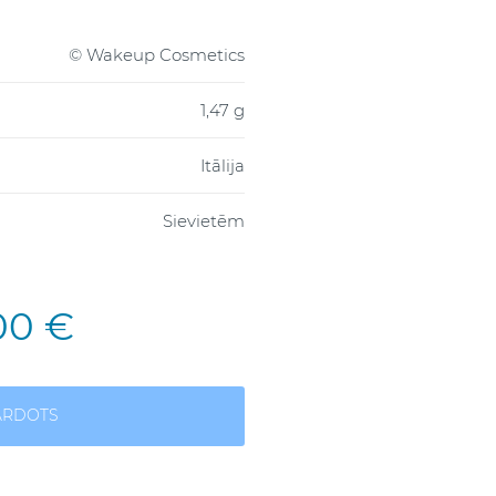
© Wakeup Cosmetics
1,47 g
Itālija
Sievietēm
00 €
ĀRDOTS