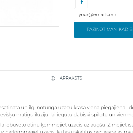
PAZIŅOT MAN, KAD B
APRAKSTS
iesātināta un ilgi noturīga uzacu krāsa vienā piegājienā. I
sevišķu matiņu ilūziju, lai iegūtu dabiski spilgtu un vienm
ā iebūvēto otiņu ķemmējiet uzacis uz augšu. Zīmējiet īsas
eiz pārķemmējiet uzacis, lai tās izskatītos pēc iespējas m