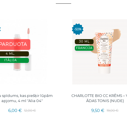
-50%
30 ML
ŠPARDUOTA
FRANCIJA
4 ML.
ITĀLIJA
 spīdums, kas piešķir lūpām
CHARLOTTE BIO CC KRĒMS – 
apjomu, 4 ml "Alia 04"
ĀDAS TONIS (NUDE)
6,00 €
9,50 €
12,00 €
19,00 €