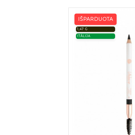
IŠPARDUOTA
1,47 G
ITĀLIJA