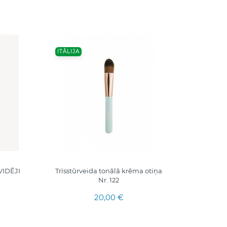
ITĀLIJA
IŠP
F
VIDĒJI
Trīsstūrveida tonālā krēma otiņa
CHARLOT
Nr. 122
T
20,00 €