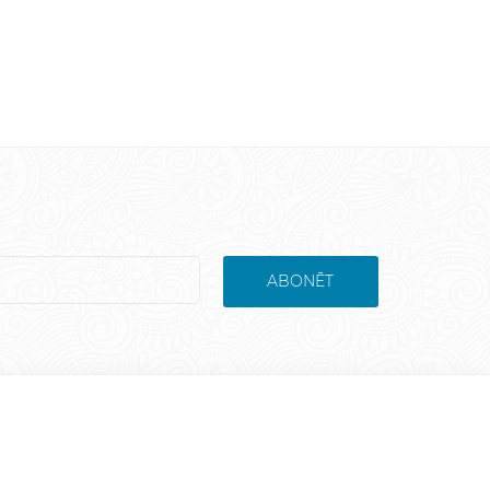
ABONĒT