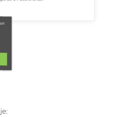
 un
je: