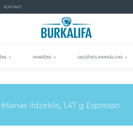
KONTAKTI
ŽAS
SMARŽAS
SADZĪVES ĶIMIKĀLIJAS
šanas līdzeklis, 1,47 g Espresso