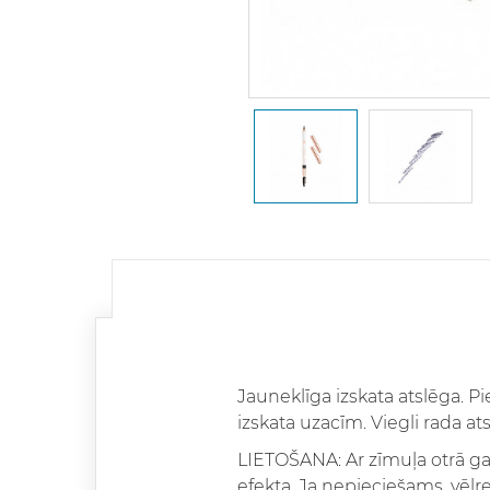
Jauneklīga izskata atslēga. P
izskata uzacīm. Viegli rada at
LIETOŠANA: Ar zīmuļa otrā gal
efekta. Ja nepieciešams, vēlr