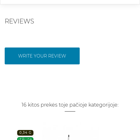
REVIEWS
WRITE YOUR REVIEW
16 kitos prekės toje pačioje kategorijoje:
0,34 G
ITĀLIJA