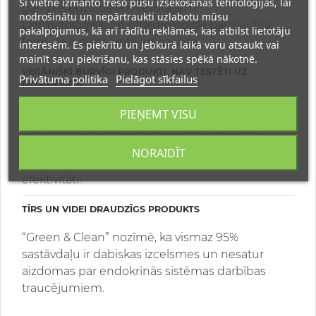
Šī vietne izmanto trešo pušu izsekošanas tehnoloģijas, lai
gan pieredzējušiem lietotājiem.
nodrošinātu un nepārtraukti uzlabotu mūsu
Dermatoloģiski un oftalmoloģiski pārbaudīta
pakalpojumus, kā arī rādītu reklāmas, kas atbilst lietotāju
formula ir piemērota jutīgai ādai.
interesēm. Es piekrītu un jebkurā laikā varu atsaukt vai
mainīt savu piekrišanu, kas stāsies spēkā nākotnē.
VEGĀNIŠKI BURVĪGI PRODUKTI, NAV TESTĒTI UZ
Privātuma politika
Pielāgot sīkfailus
DZĪVNIEKIEM
Ražots bez dzīvnieku izcelsmes sastāvdaļām un
PIEŅEMT VISU
nav testēts uz dzīvniekiem – ievērojot visas
Eiropas Savienības prasības.
NORAIDĪT
Tas ir produkts, kas apvieno vērtības un
efektivitāti.
TĪRS UN VIDEI DRAUDZĪGS PRODUKTS
“Green & Clean” nozīmē, ka vismaz 95%
sastāvdaļu ir dabiskas izcelsmes un nesatur
aizdomas par endokrīnās sistēmas darbības
traucējumiem.