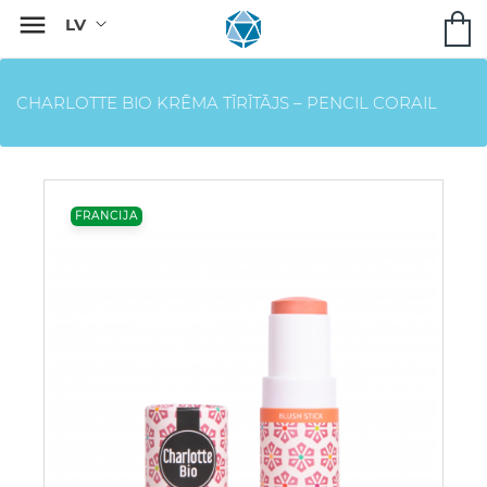

CHARLOTTE BIO KRĒMA TĪRĪTĀJS – PENCIL CORAIL
FRANCIJA