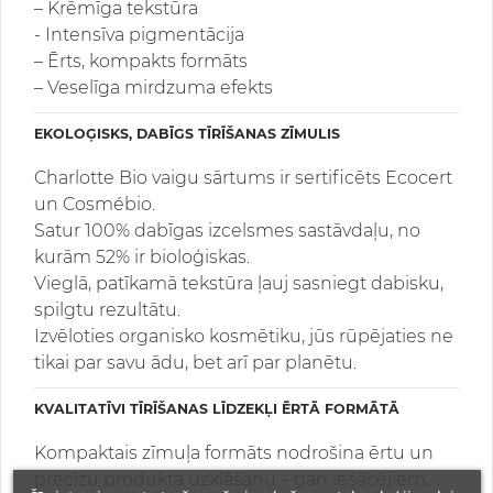
– Krēmīga tekstūra
- Intensīva pigmentācija
– Ērts, kompakts formāts
– Veselīga mirdzuma efekts
EKOLOĢISKS, DABĪGS TĪRĪŠANAS ZĪMULIS
Charlotte Bio vaigu sārtums ir sertificēts Ecocert
un Cosmébio.
Satur 100% dabīgas izcelsmes sastāvdaļu, no
kurām 52% ir bioloģiskas.
Vieglā, patīkamā tekstūra ļauj sasniegt dabisku,
spilgtu rezultātu.
Izvēloties organisko kosmētiku, jūs rūpējaties ne
tikai par savu ādu, bet arī par planētu.
KVALITATĪVI TĪRĪŠANAS LĪDZEKĻI ĒRTĀ FORMĀTĀ
Kompaktais zīmuļa formāts nodrošina ērtu un
precīzu produkta uzklāšanu – gan iesācējiem,