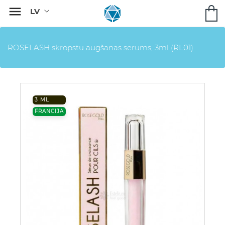

ROSELASH skropstu augšanas serums, 3ml (RL01)
3 ML
FRANCIJA