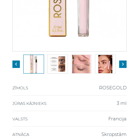


ROSEGOLD
ZĪMOLS
3 ml
JŪRAS KĀJNIEKS
Francija
VALSTS
Skropstām
ATNĀCA