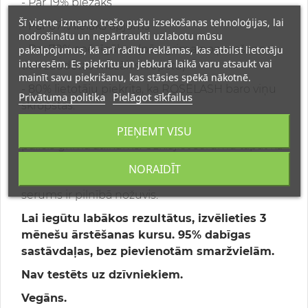
- Par 19% biezāks
Šī vietne izmanto trešo pušu izsekošanas tehnoloģijas, lai
- Par 67% lielāks apjoms
nodrošinātu un nepārtraukti uzlabotu mūsu
- Par 70% spēcīgākas (pēc grima noņemšanas
pakalpojumus, kā arī rādītu reklāmas, kas atbilst lietotāju
interesēm. Es piekrītu un jebkurā laikā varu atsaukt vai
tiek zaudētas mazāk skropstu)
mainīt savu piekrišanu, kas stāsies spēkā nākotnē.
- 80% lietotāju piekrita, ka ROSELASH baro viņu
Privātuma politika
Pielāgot sīkfailus
skropstas.
Lietošana:
Pārliecinieties, ka uz skropstām nav
PIEŅEMT VISU
palicis grima atlikums. Uzklājiet serumu tāpat kā
acu zīmuli katru vakaru pirms gulētiešanas. Ja
NORAIDĪT
pēc seruma plānojat lietot grimu, pagaidiet, līdz
serums ir pilnībā nožuvis.
Lai iegūtu labākos rezultātus, izvēlieties 3
mēnešu ārstēšanas kursu. 95% dabīgas
sastāvdaļas, bez pievienotām smaržvielām.
Nav testēts uz dzīvniekiem.
Vegāns.