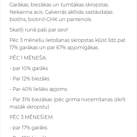
Garākas, biezākas un tumšākas skropstas.
Nekairina acis. Galvenās aktīvās sastāvdaļas:
biotīns, biotinil-GHK un pantenols.
Skaitļi runā paši par sevi!
Pēc 3 mēnešu lietošanas skropstas kļūst līdz pat
17% garākas un par 67% apjomīgākas.
PĒC 1 MĒNEŠA:
- par 10% garāks
- Par 12% biezāks
- Par 40% lielāks apjoms
- Par 31% biezākas (pēc grima noņemšanas izkrīt
mazāk skropstu)
PĒC 3 MĒNEŠIEM:
- par 17% garāks