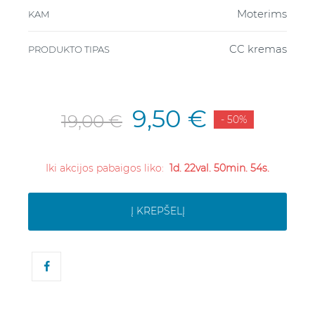
Moterims
KAM
CC kremas
PRODUKTO TIPAS
9,50 €
19,00 €
- 50%
Iki akcijos pabaigos liko:
1d. 22val. 50min. 53s.
Į KREPŠELĮ