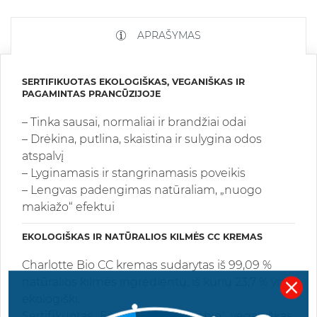
APRAŠYMAS
SERTIFIKUOTAS EKOLOGIŠKAS, VEGANIŠKAS IR
PAGAMINTAS PRANCŪZIJOJE
– Tinka sausai, normaliai ir brandžiai odai
– Drėkina, putlina, skaistina ir sulygina odos
atspalvį
– Lyginamasis ir stangrinamasis poveikis
– Lengvas padengimas natūraliam, „nuogo
makiažo“ efektui
EKOLOGIŠKAS IR NATŪRALIOS KILMĖS CC KREMAS
Charlotte Bio CC kremas sudarytas iš 99,09 %
natūralios kilmės ingredientų, iš kurių 23,7 % yra
ekologiški.
Sertifikuotas „Ecocert“ ir „Cosmébio“, veganiškas,