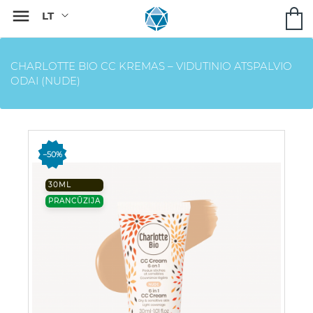

CHARLOTTE BIO CC KREMAS – VIDUTINIO ATSPALVIO
ODAI (NUDE)
−50%
30ML
PRANCŪZIJA