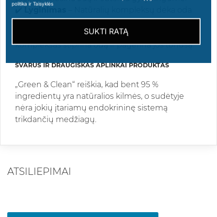
politika ir Taisyklės
✔️
Lyginimas
– Natūralių kompleksų dėka oda
tampa lygesnė, minkštesnė, elastingesnė.
SUKTI RATĄ
✔️
Stangrinimas
– Baobabų ir baltųjų hibiskų
kompleksas stiprina odą ir pagerina jos tonusą.
ŠVARUS IR DRAUGIŠKAS APLINKAI PRODUKTAS
„Green & Clean“ reiškia, kad bent 95 %
ingredientų yra natūralios kilmės, o sudėtyje
nėra jokių įtariamų endokrininę sistemą
trikdančių medžiagų.
ATSILIEPIMAI