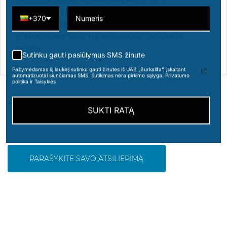
ingredientų yra natūralios kilmės, o formulėje
+370
nėra sudedamųjų dalių, įtrauktų į įtariamų
endokrininę sistemą veikiančių medžiagų
sąrašą.
Sutinku gauti pasiūlymus SMS žinute
Pažymėdamas šį laukelį sutinku gauti žinutes iš UAB „Burkalifa“, įskaitant
automatizuotai siunčiamas SMS. Sutikimas nėra pirkimo sąlyga. Privatumo
politika ir Taisyklės
ATSILIEPIMAI
SUKTI RATĄ
PARAŠYKITE SAVO ATSILIEPIMĄ