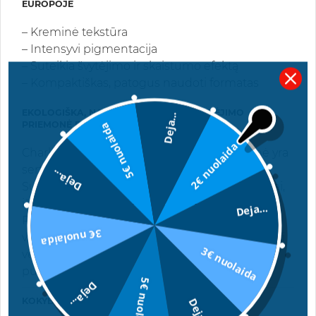
EUROPOJE
– Kreminė tekstūra
– Intensyvi pigmentacija
– Suteikia švytėjimo ir skaistumo efektą
– Kompaktiškas, patogus naudoti formatas
EKOLOGIŠKA, NATŪRALIOS KILMĖS ŠVYTĖJIMO
Deja...
PRIEMONĖ PIEŠTUKO FORMOJE
5€ nuolaida
2€ nuolaida
Charlotte Bio švytėjimo suteikianti priemonė yra
sertifikuota „Ecocert“ ir „Cosmébio“.
Deja...
Sudėtyje – 100 % natūralios kilmės ingredientai,
iš kurių net 60 % yra ekologiški.
Deja...
Praturtinta drėkinančiomis ir apsauginėmis
3€ nuolaida
veikliosiomis medžiagomis, ji padeda paryškinti
3€ nuolaida
veido bruožus vos vienu potėpiu, tuo pačiu
puoselėjant odą.
5€ nuolaida
Deja...
KOKYBIŠKA PRIEMONĖ SKAISTIAM ĮVAIZDŽIUI
Deja...