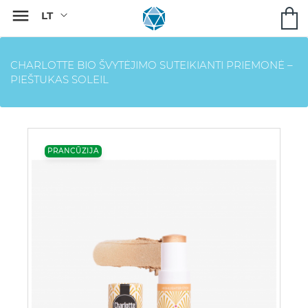

CHARLOTTE BIO ŠVYTĖJIMO SUTEIKIANTI PRIEMONĖ –
PIEŠTUKAS SOLEIL
PRANCŪZIJA