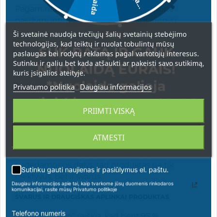
Pagaminta Italijoje, ši švytėjimo priemonė
pasižymi intensyvia pigmentacija ir lengvu,
švelniu padengimu.
Ši svetainė naudoja trečiųjų šalių svetainių stebėjimo
technologijas, kad teiktų ir nuolat tobulintų mūsų
Kreminė tekstūra leidžia tolygiai paskirstyti
SUK RATĄ IR GAUK
paslaugas bei rodytų reklamas pagal vartotojų interesus.
produktą – tiek kasdieniam naudojimui, tiek
Sutinku ir galiu bet kada atšaukti ar pakeisti savo sutikimą,
NUOLAIDĄ EURAIS!
išraiškingesniam įvaizdžiui.
kuris įsigalios ateityje.
*Nuolaida galioja
Privatumo politika
Daugiau informacijos
VEGANIŠKA, NEBANDYTA SU GYVŪNAIS
apsipirkimams nuo 49 € !
Sudėtyje nėra jokių gyvūninės kilmės
PRIIMTI VISKĄ
ingredientų.
Formulė atitinka visus Europos Sąjungos
ATMESTI
reikalavimus dėl gyvūnų gerovės.
Naudojamos tik augalinės ir mineralinės kilmės
sudedamosios dalys, tad produktas ne tik
Sutinku gauti naujienas ir pasiūlymus el. paštu.
efektyvus, bet ir švarus.
Daugiau informacijos apie tai, kaip tvarkome jūsų duomenis rinkodaros
komunikacijai, rasite mūsų Privatumo politikoje
ŠVARUS IR DRAUGIŠKAS APLINKAI PRODUKTAS
Telefono numeris
„Green & Clean“ reiškia, kad bent 95 %