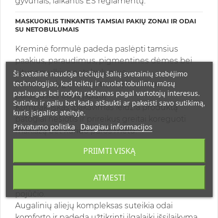
gyvūnais, laikantis ES reglamentų.
MASKUOKLIS TINKANTIS TAMSIAI PAKIŲ ZONAI IR ODAI
SU NETOBULUMAIS
Kreminė formulė padeda paslėpti tamsius
paakius, paraudimus, pigmentines dėmes bei
kitus smulkius netobulumus.
Ši svetainė naudoja trečiųjų šalių svetainių stebėjimo
technologijas, kad teiktų ir nuolat tobulintų mūsų
Suteikia tolygų odos atspalvį ir sveikos,
paslaugas bei rodytų reklamas pagal vartotojų interesus.
pailsėjusios odos įspūdį.
Sutinku ir galiu bet kada atšaukti ar pakeisti savo sutikimą,
Kompaktiškas įpakavimas leidžia produktą
kuris įsigalios ateityje.
patogiai nešiotis ir prireikus greitai koreguoti
Privatumo politika
Daugiau informacijos
makiažą bet kuriuo paros metu.
PRIIMTI VISKĄ
DRĖKINANTIS MASKUOKLIS, KURIS NEIŠSAUSINA ODOS
Švelni tekstūra švelniai dengia jautrią paakių
ATMESTI
zoną, nesukeldama tempimo ar sausumo
pojūčio.
Augalinių aliejų kompleksas suteikia odai
komforto ir padeda užtikrinti ilgalaikį išsilaikymą.