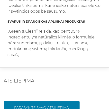
Idealiai tinka tiems, kurie ieško natūralaus efekto
ir švytinčios odos be sausumo.
ŠVARUS IR DRAUGIŠKAS APLINKAI PRODUKTAS
„Green & Clean“ reiškia, kad bent 95 %
ingredientų yra natūralios kilmės, o formulėje
nėra sudedamųjų dalių, įtrauktų į įtariamų
endokrininę sistemą trikdančių medžiagų
sąrašą.
ATSILIEPIMAI
PARAŠYKITE SAVO ATSILIEPIMĄ