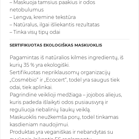
– Maskuoja tamsius paakius ir odos
netobulumus
– Lengva, kreminė tekstūra
– Natūralus, ilgai išliekantis rezultatas
– Tinka visų tipų odai
SERTIFIKUOTAS EKOLOGIŠKAS MASKUOKLIS
Pagamintas iš natūralios kilmės ingredientų, iš
kurių 35 % yra ekologiški.
Sertifikuotas nepriklausomų organizacijų
„Cosmébio“ ir „Ecocert“, todėl yra saugus tiek
odai, tiek aplinkai.
Pagrindinė veiklioji medžiaga – jojobos aliejus,
kuris padeda išlaikyti odos pusiausvyrą ir
reguliuoja riebalinių liaukų veiklą.
Maskuoklis neužkemša porų, todėl tinkamas
kasdieniam naudojimui.
Produktas yra veganiškas ir nebandytas su