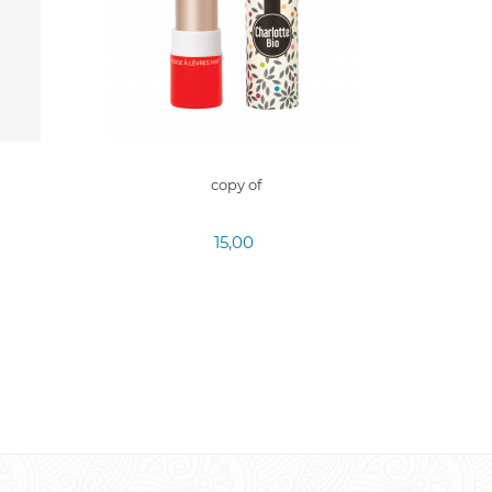
copy of
Kremin
HER
15,00