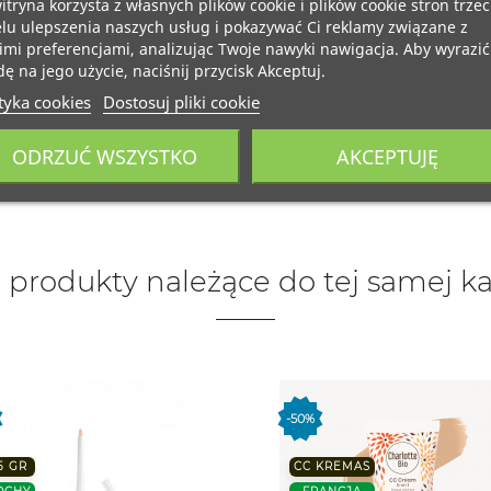
itryna korzysta z własnych plików cookie i plików cookie stron trzec
lu ulepszenia naszych usług i pokazywać Ci reklamy związane z
mi preferencjami, analizując Twoje nawyki nawigacja. Aby wyrazić
ę na jego użycie, naciśnij przycisk Akceptuj.
tyka cookies
Dostosuj pliki cookie
ODRZUĆ WSZYSTKO
AKCEPTUJĘ
 produkty należące do tej samej ka
-50%
5 GR
CC KREMAS