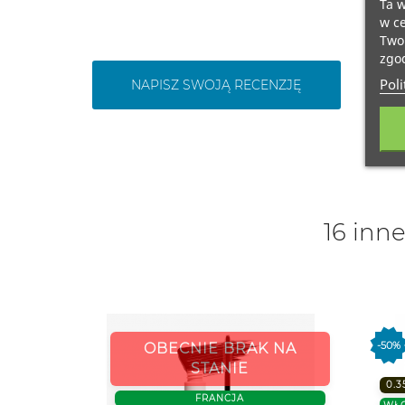
Ta w
w ce
Twoi
zgod
Poli
NAPISZ SWOJĄ RECENZJĘ
16 inne
-50%
OBECNIE BRAK NA
STANIE
0.3
FRANCJA