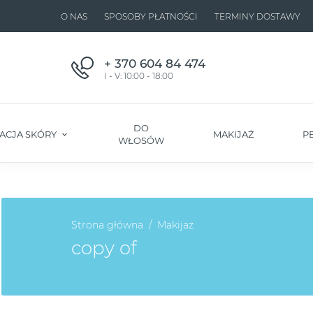
O NAS
SPOSOBY PŁATNOŚCI
TERMINY DOSTAWY
+ 370 604 84 474
I - V: 10:00 - 18:00
DO
ACJA SKÓRY
MAKIJAŻ
P
WŁOSÓW
Strona główna
Makijaż
copy of