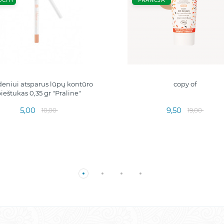
OCHY
FRANCJA
eniui atsparus lūpų kontūro
copy of
ieštukas 0,35 gr "Praline"
5,00
9,50
10,00
19,00