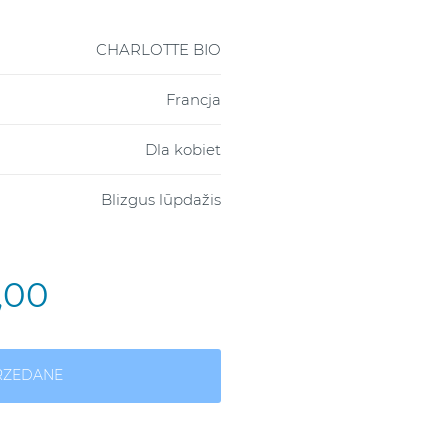
CHARLOTTE BIO
Francja
Dla kobiet
Blizgus lūpdažis
5,00
RZEDANE