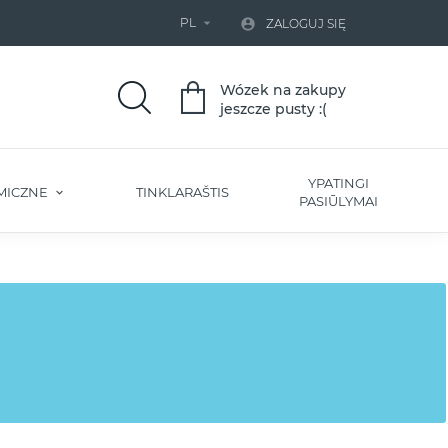
PL


ZALOGUJ SIĘ
Wózek na zakupy
jeszcze pusty :(
YPATINGI
MICZNE
TINKLARAŠTIS
PASIŪLYMAI