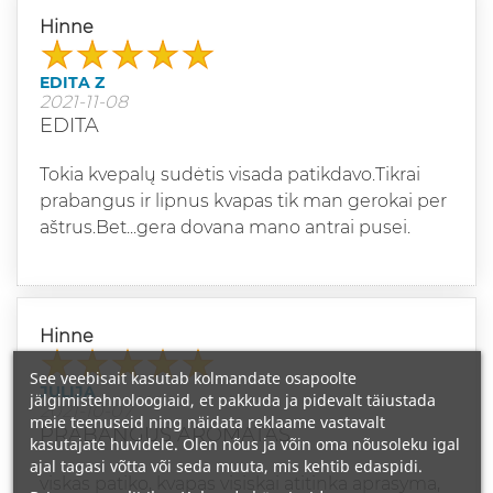
Hinne
EDITA Z
2021-11-08
EDITA
Tokia kvepalų sudėtis visada patikdavo.Tikrai
prabangus ir lipnus kvapas tik man gerokai per
aštrus.Bet...gera dovana mano antrai pusei.
Hinne
See veebisait kasutab kolmandate osapoolte
JULIJA
jälgimistehnoloogiaid, et pakkuda ja pidevalt täiustada
2021-10-07
meie teenuseid ning näidata reklaame vastavalt
PRABANGUS AROMATAS
kasutajate huvidele. Olen nõus ja võin oma nõusoleku igal
ajal tagasi võtta või seda muuta, mis kehtib edaspidi.
viskas patiko, kvapas visiskai atitinka aprasyma,