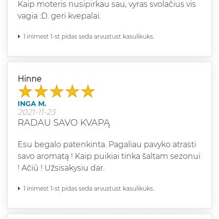
Kaip moteris nusipirkau sau, vyras svolačius vis
vagia :D. geri kvepalai.
1 inimest 1-st pidas seda arvustust kasulikuks.
Hinne
INGA M.
2021-11-23
RADAU SAVO KVAPĄ
Esu begalo patenkinta. Pagaliau pavyko atrasti
savo aromatą ! Kaip puikiai tinka šaltam sezonui
! Ačiū ! Užsisakysiu dar.
1 inimest 1-st pidas seda arvustust kasulikuks.