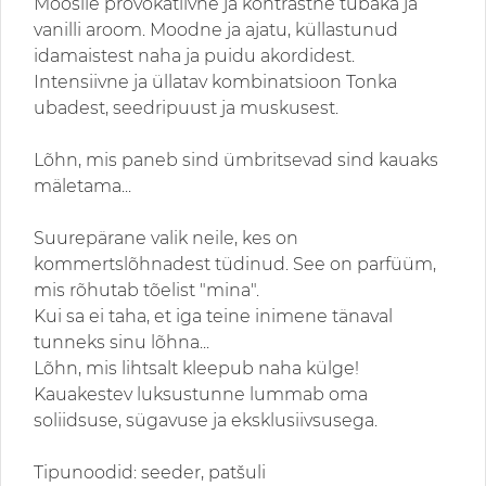
Moosile provokatiivne ja kontrastne tubaka ja
vanilli aroom. Moodne ja ajatu, küllastunud
idamaistest naha ja puidu akordidest.
Intensiivne ja üllatav kombinatsioon Tonka
ubadest, seedripuust ja muskusest.
Lõhn, mis paneb sind ümbritsevad sind kauaks
mäletama...
Suurepärane valik neile, kes on
kommertslõhnadest tüdinud. See on parfüüm,
mis rõhutab tõelist "mina".
Kui sa ei taha, et iga teine inimene tänaval
tunneks sinu lõhna...
Lõhn, mis lihtsalt kleepub naha külge!
Kauakestev luksustunne lummab oma
soliidsuse, sügavuse ja eksklusiivsusega.
Tipunoodid: seeder, patšuli