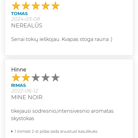
TOMAS
2024-03-08
NEREALŪS
Senai tokių ieškojau. Kvapas stoga rauna :)
Hinne
RIMAS
2022-06-12
MINE NOIR
tikejausi sodresnio,intensivesnio aromatas
skystokas
1 inimest 2-st pidas seda arvustust kasulikuks.