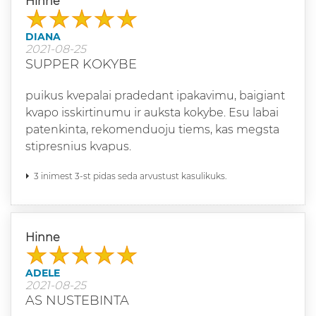
Hinne
DIANA
2021-08-25
SUPPER KOKYBE
puikus kvepalai pradedant ipakavimu, baigiant
kvapo isskirtinumu ir auksta kokybe. Esu labai
patenkinta, rekomenduoju tiems, kas megsta
stipresnius kvapus.
3 inimest 3-st pidas seda arvustust kasulikuks.
Hinne
ADELE
2021-08-25
AS NUSTEBINTA