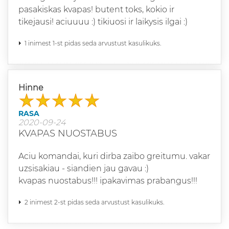
pasakiskas kvapas! butent toks, kokio ir
tikejausi! aciuuuu :) tikiuosi ir laikysis ilgai :)
1 inimest 1-st pidas seda arvustust kasulikuks.
Hinne
RASA
2020-09-24
KVAPAS NUOSTABUS
Aciu komandai, kuri dirba zaibo greitumu. vakar
uzsisakiau - siandien jau gavau :)
kvapas nuostabus!!! ipakavimas prabangus!!!
2 inimest 2-st pidas seda arvustust kasulikuks.