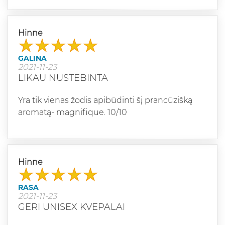
Hinne
GALINA
2021-11-23
LIKAU NUSTEBINTA
Yra tik vienas žodis apibūdinti šį prancūzišką
aromatą- magnifique. 10/10
Hinne
RASA
2021-11-23
GERI UNISEX KVEPALAI