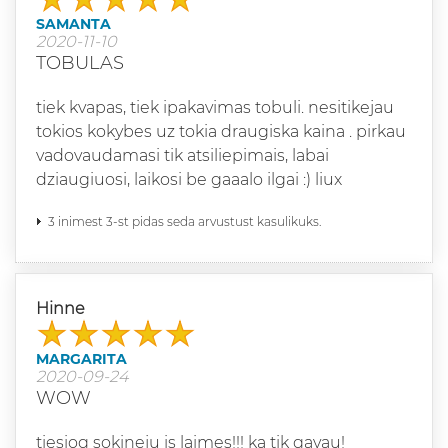
SAMANTA
2020-11-10
TOBULAS
tiek kvapas, tiek ipakavimas tobuli. nesitikejau
tokios kokybes uz tokia draugiska kaina . pirkau
vadovaudamasi tik atsiliepimais, labai
dziaugiuosi, laikosi be gaaalo ilgai :) liux
3 inimest 3-st pidas seda arvustust kasulikuks.
Hinne
MARGARITA
2020-09-24
WOW
tiesiog sokineju is laimes!!! ka tik gavau!