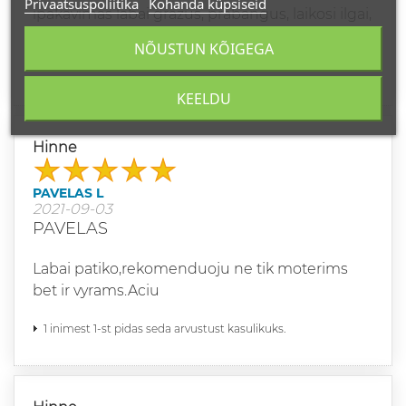
Privaatsuspoliitika
Kohanda küpsiseid
ipakavimas labai grazus, prabangus, laikosi ilgai,
siunta gavau nerealiai greitai, sekancia diena. 10
NÕUSTUN KÕIGEGA
balu :)
KEELDU
Hinne
PAVELAS L
2021-09-03
PAVELAS
Labai patiko,rekomenduoju ne tik moterims
bet ir vyrams.Aciu
1 inimest 1-st pidas seda arvustust kasulikuks.