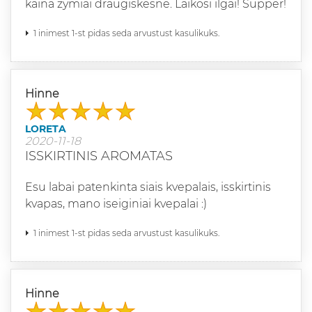
kaina zymiai draugiskesne. Laikosi ilgai! Supper!
1 inimest 1-st pidas seda arvustust kasulikuks.
Hinne
LORETA
2020-11-18
ISSKIRTINIS AROMATAS
Esu labai patenkinta siais kvepalais, isskirtinis
kvapas, mano iseiginiai kvepalai :)
1 inimest 1-st pidas seda arvustust kasulikuks.
Hinne