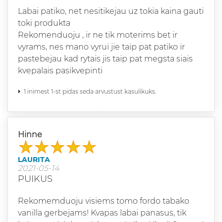
Labai patiko, net nesitikejau uz tokia kaina gauti
toki produkta
Rekomenduoju , ir ne tik moterims bet ir
vyrams, nes mano vyrui jie taip pat patiko ir
pastebejau kad rytais jis taip pat megsta siais
kvepalais pasikvepinti
1 inimest 1-st pidas seda arvustust kasulikuks.
Hinne
LAURITA
2021-05-14
PUIKUS
Rekomemduoju visiems tomo fordo tabako
vanilla gerbejams! Kvapas labai panasus, tik