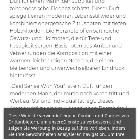
Duft für einen Mann, der Subtilität und
zeitgenössische Eleganz schätzt. Dieser Duft
spiegelt einen modernen Lebensstil wider und
kombiniert energetische Zitrusnoten mit tiefen
Holzakkorden. Die Herznote offenbart reiche
Gewürz- und Holznoten, die für Tiefe und
Festigkeit sorgen. Basisnoten aus Amber und
Vetiver runden die Komposition mit einer
warmen, leicht erdigen Note ab, die einen
bleibenden und unverwechselbaren Eindruck
hinterlässt.
„Deel Sense With You“ ist ein Duft für den
modernen Mann, der mutig nach vorne tritt und
Wert auf Stil und Individualität legt. Dieses
Aroma wird zu einem wesentlichen Bestandteil
Diese Website verwendet eigene Cookies und Cookies von
von Selbstvertrauen und Charisma.
Drittanbietern, um unsereDienste zu verbessern. Und
Kopfnoten: Zitrus, Grapefruit, Bergamotte
zeigen Sie Werbung in Bezug auf Ihre Vorlieben, indem
Sie Ihre Gewohnheiten analysieren navigation. Um Ihre
Herznote: Holz, Gewürze