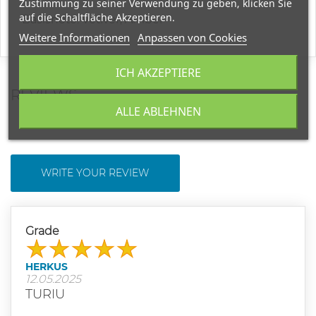
Zustimmung zu seiner Verwendung zu geben, klicken Sie
auf die Schaltfläche Akzeptieren.
Basisnote: Vetiver, Amber
Weitere Informationen
Anpassen von Cookies
ICH AKZEPTIERE
REVIEWS
ALLE ABLEHNEN
WRITE YOUR REVIEW
Grade
HERKUS
12.05.2025
TURIU