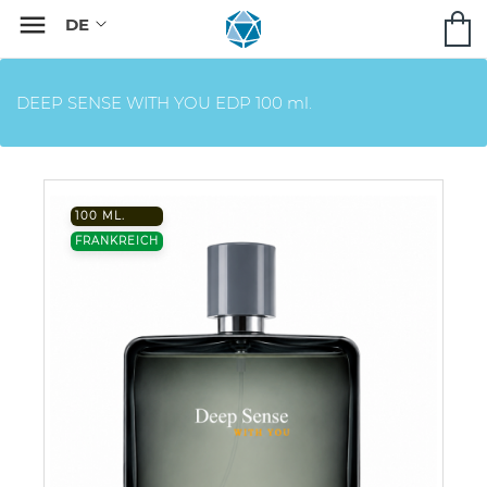

DEEP SENSE WITH YOU EDP 100 ml.
100 ML.
FRANKREICH