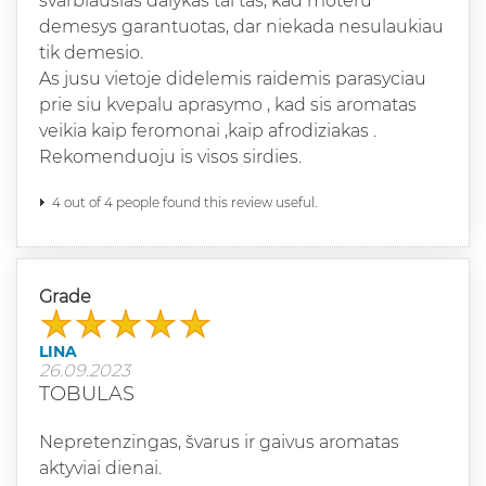
svarbiausias dalykas tai tas, kad moteru
demesys garantuotas, dar niekada nesulaukiau
tik demesio.
As jusu vietoje didelemis raidemis parasyciau
prie siu kvepalu aprasymo , kad sis aromatas
veikia kaip feromonai ,kaip afrodiziakas .
Rekomenduoju is visos sirdies.
4 out of 4 people found this review useful.
Grade
LINA
26.09.2023
TOBULAS
Nepretenzingas, švarus ir gaivus aromatas
aktyviai dienai.