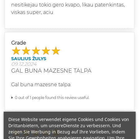
nesitikejau tokio gero kvapo, likau patenkintas,
viskas super, aciu
Grade
SAULIUS ŽULYS
09.12.2024
GAL BUNA MAZESNE TALPA
Gal buna mazesne talpa
0 out of 1 people found this review useful.
Diese Website verwendet eigene Cookies und Cookies von
Grade
Drittanbietern, um unsereDienste zu verbessern. Und
zeigen Sie Werbung in Bezug auf Ihre Vorlieben, indem
Sie Ihre Gewohnheiten analysieren navigation. Um Ihre