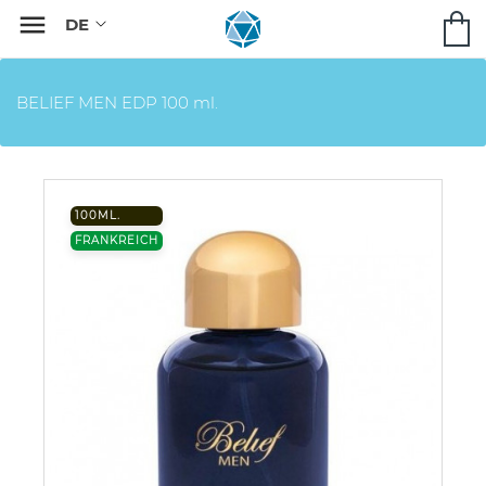

BELIEF MEN EDP 100 ml.
100ML.
FRANKREICH