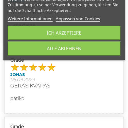
TAJUS
Zustimmung zu seiner Verwendung zu geben, klicken Sie
17.09.2024
auf die Schaltfläche Akzeptieren.
GERI LB KVEPALAI
Weitere Informationen
Anpassen von Cookies
Laba diena
Kada vėl bus akcija šiems kvepalams?
ICH AKZEPTIERE
ALLE ABLEHNEN
Grade
JONAS
05.09.2024
GERAS KVAPAS
patiko
Grade