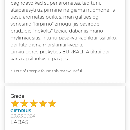
pagirdavo kad super aromatas, tad turiu
atsiparasyti uz pirmine neigiama nuomone, is
tiesu aromatas puikus, man gal tiesiog
senesnio "kirpimo" zmogui jis pasirode
pradzioje "nekoks" taciau dabar jis mano
mylimiausias, ir turiu pasakyti kad ilgai issilaiko,
dar kita diena marskiniai kvepia.
Linkiu geros prekybos BURKALIFA tikrai dar
karta apsilankysiu pas jus .
1 out of 1 people found this review useful.
Grade
GIEDRIUS
29.03.2024
LABAS