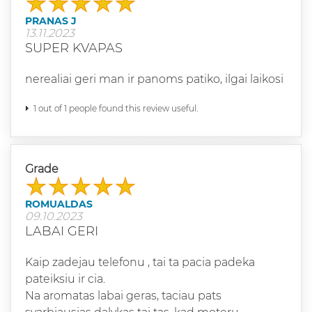
PRANAS J
13.11.2023
SUPER KVAPAS
nerealiai geri man ir panoms patiko, ilgai laikosi
1 out of 1 people found this review useful.
Grade
ROMUALDAS
09.10.2023
LABAI GERI
Kaip zadejau telefonu , tai ta pacia padeka
pateiksiu ir cia.
Na aromatas labai geras, taciau pats