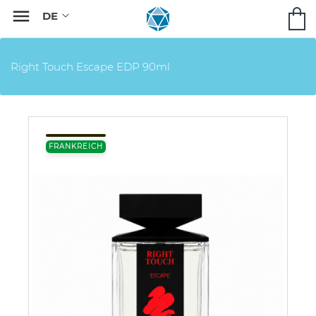

Right Touch Escape EDP 90ml
FRANKREICH