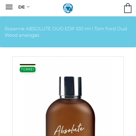

Roxanne ABSOLUTE OUD EDP 100 ml I Tom Ford Oud
Wood analogas
TÜRKEI