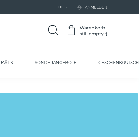
DE


ANMELDEN
Warenkorb
still empty :(
RAŠTIS
SONDERANGEBOTE
GESCHENKGUTSCH