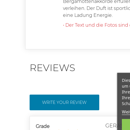
Bergamottenakkorde erfüllen
verleihen. Der Duft ist sport
eine Ladung Energie.
• Der Text und die Fotos sind
REVIEWS
Dies
um 
Ihre
Ihre
WRITE YOUR REVIEW
Scha
Wei
GERAS K
Grade