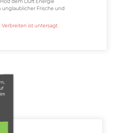
 Holz dem Duft Energie
ch unglaublicher Frische und
Verbreiten ist untersagt.
rn,
uf
 Um