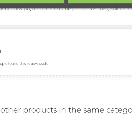
kintas kvapu, ne per astrus, ne per saldus, toks, kokius i
u
eople found this review useful.
 other products in the same catego