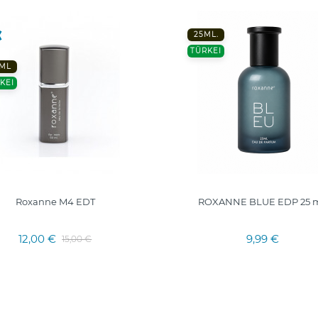
25ML.
TÜRKEI
 ML
KEI
Roxanne M4 EDT
ROXANNE BLUE EDP 25 m
12,00 €
9,99 €
15,00 €