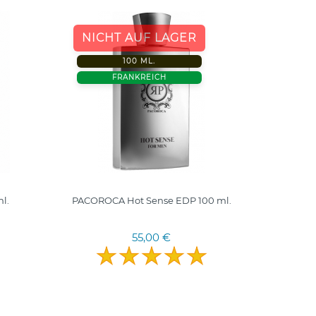
100 
NICHT AUF LAGER
FRANK
100 ML.
FRANKREICH
l.
PACOROCA Hot Sense EDP 100 ml.
MINE
55,00 €