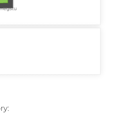
r megstu
ry: