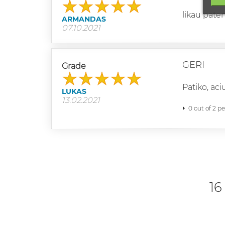
likau paten
ARMANDAS
07.10.2021
GERI
Grade
Patiko, aci
LUKAS
13.02.2021
0 out of 2 p
16