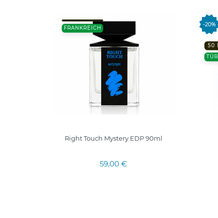
-20%
FRANKREICH
50
TÜR
ancūziški
Right Touch Mystery EDP 90ml
59,00 €