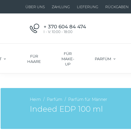
ÜBER UNS
ZAHLUNG
LIEFERUNG
RÜCKGABEN
+ 370 604 84 474
I - V: 10:00 - 18:00
FÜR
FÜR
T
MAKE-
PARFÜM
HAARE
UP
Heim
Parfüm
Parfüm für Männer
Indeed EDP 100 ml