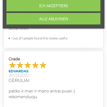
MANE JIE TIESIOG VARO IS PROTO
ICH AKZEPTIERE
Labai seksualus aromatas, padovanojau savo
vyrui ir galiu pasakyti kad tai geriausi vyriški
ALLE ABLEHNEN
kvepalai ! Pristatė per 2 dienas, ir ačiū už
dovanėles.
1 out of 1 people found this review useful.
Grade
EDVARDAS
30.03.2022
GERULIAI
patiko ir man ir mano antrai pusei ;)
rekomenduoju