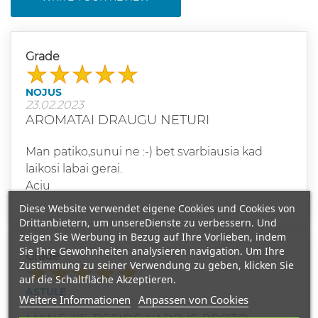
Grade
NOJUS
23.02.2023
AROMATAI DRAUGU NETURI
Man patiko,sunui ne :-) bet svarbiausia kad
laikosi labai gerai.
Aciu
Diese Website verwendet eigene Cookies und Cookies von
Drittanbietern, um unsereDienste zu verbessern. Und
zeigen Sie Werbung in Bezug auf Ihre Vorlieben, indem
Sie Ihre Gewohnheiten analysieren navigation. Um Ihre
Grade
Zustimmung zu seiner Verwendung zu geben, klicken Sie
auf die Schaltfläche Akzeptieren.
ASTULE
Weitere Informationen
Anpassen von Cookies
30.03.2022