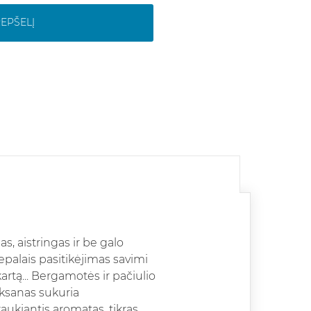
REPŠELĮ
, aistringas ir be galo
vepalais pasitikėjimas savimi
 kartą... Bergamotės ir pačiulio
roksanas sukuria
ukiantis aromatas, tikras