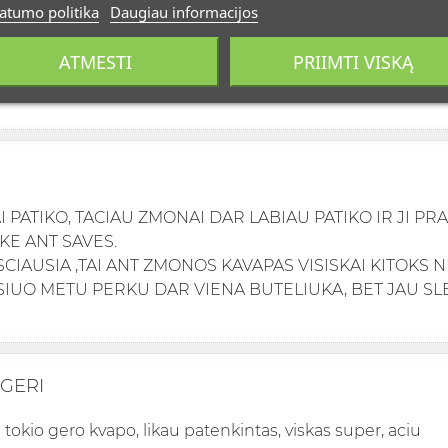
atumo politika
Daugiau informacijos
ATMESTI
PRIIMTI VISKĄ
as
 PATIKO, TACIAU ZMONAI DAR LABIAU PATIKO IR JI P
KE ANT SAVES.
SCIAUSIA ,TAI ANT ZMONOS KAVAPAS VISISKAI KITOKS 
 SIUO METU PERKU DAR VIENA BUTELIUKA, BET JAU S
 GERI
 tokio gero kvapo, likau patenkintas, viskas super, aciu