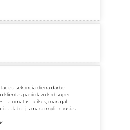
, taciau sekancia diena darbe
o klientas pagirdavo kad super
iesu aromatas puikus, man gal
aciau dabar jis mano mylimiausias,
s .