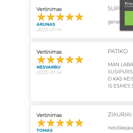
Priv
SUPER
Vertinimas
geras kvap
ARUNAS
2025-01-14
PATIKO
Vertinimas
MAN LABAI
NESVARBU
SUSIPURS
2025-01-14
O KAS KEI
IS ESMES
ZIAURIAI
Vertinimas
nesitikejau
TOMAS