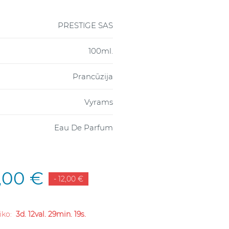
PRESTIGE SAS
100ml.
Prancūzija
Vyrams
Eau De Parfum
,00 €
- 12,00 €
liko:
3d. 12val. 29min. 18s.