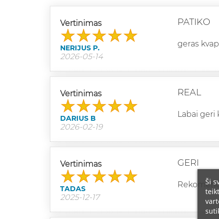
PATIKO
Vertinimas
geras kvap
NERIJUS P.
2026-05-14
REAL
Vertinimas
Labai geri 
DARIUS B
2026-02-19
GERI
Vertinimas
Ši s
Rekomend
TADAS
teik
2025-12-17
vart
suti