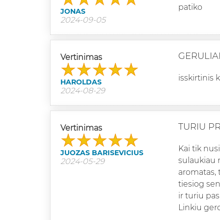
patiko
JONAS
2024-09-05
GERULIA
Vertinimas
isskirtinis
HAROLDAS
2024-08-29
TURIU P
Vertinimas
Kai tik nu
JUOZAS BARISEVICIUS
sulaukiau 
2024-05-29
aromatas, 
tiesiog se
ir turiu pas
Linkiu ger