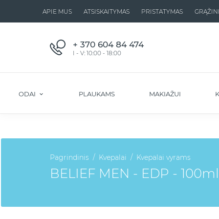
APIE MUS
ATSISKAITYMAS
PRISTATYMAS
GRĄŽIN
+ 370 604 84 474
I - V: 10:00 - 18:00
ODAI
PLAUKAMS
MAKIAŽUI
K
Pagrindinis
Kvepalai
Kvepalai vyrams
BELIEF MEN - EDP - 100ml.