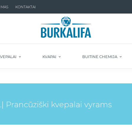
IMAS
KONTAKTAI
VEPALAI
KVAPAI
BUITINĖ CHEMIJA
| Prancūziški kvepalai vyrams