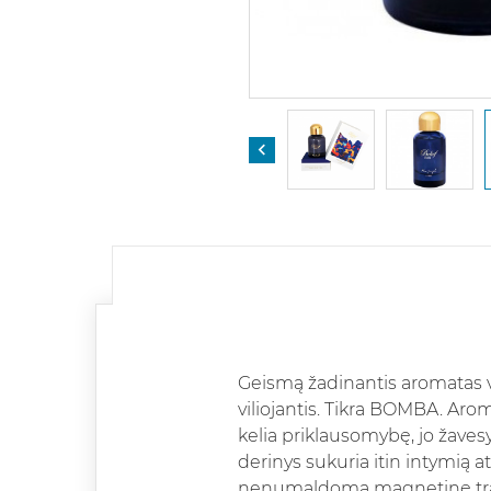

Geismą žadinantis aromatas vy
viliojantis. Tikra BOMBA. Aroma
kelia priklausomybę, jo žavesys
derinys sukuria itin intymią a
nenumaldomą magnetinę trauką