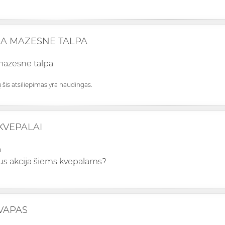
A MAZESNE TALPA
mazesne talpa
ų šis atsiliepimas yra naudingas.
KVEPALAI
a
us akcija šiems kvepalams?
VAPAS