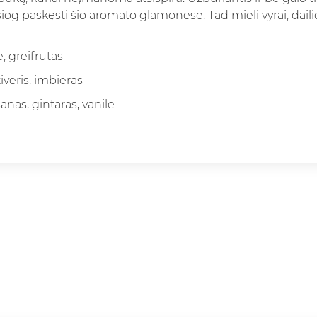
siog paskęsti šio aromato glamonėse. Tad mieli vyrai, daili
 greifrutas
tiveris, imbieras
as, gintaras, vanilė