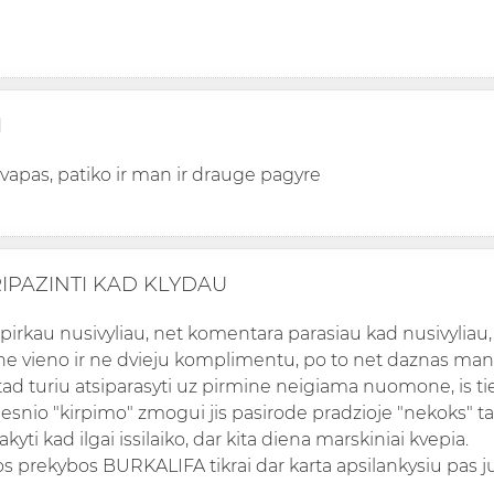
I
 kvapas, patiko ir man ir drauge pagyre
RIPAZINTI KAD KLYDAU
sipirkau nusivyliau, net komentara parasiau kad nusivyliau
ne vieno ir ne dvieju komplimentu, po to net daznas man
tad turiu atsiparasyti uz pirmine neigiama nuomone, is t
nesnio "kirpimo" zmogui jis pasirode pradzioje "nekoks" t
akyti kad ilgai issilaiko, dar kita diena marskiniai kvepia.
os prekybos BURKALIFA tikrai dar karta apsilankysiu pas ju