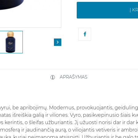
Į K

APRAŠYMAS
rui, be apribojimų. Modernus, provokuojantis, geidulingas
tas išreiškia galią ir viliones. Vyro, pasikvepinusio šiais k
 kerintis, o šleifas užburiantis. Jį užuosti norisi dar ir dar
tmosferą ir jaudinančią aurą, o viliojantis vetiveris ir amb
, kuriai neįmanoma atsispirti. Užburiantis ir be galo tra