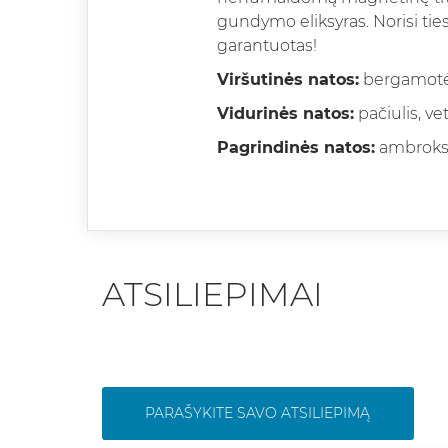
gundymo eliksyras. Norisi tie
garantuotas!
Viršutinės natos:
bergamotė,
Vidurinės natos:
pačiulis, ve
Pagrindinės natos:
ambroksan
ATSILIEPIMAI
PARAŠYKITE SAVO ATSILIEPIMĄ