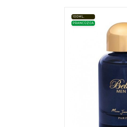
100ML.
PRANCŪZIJA