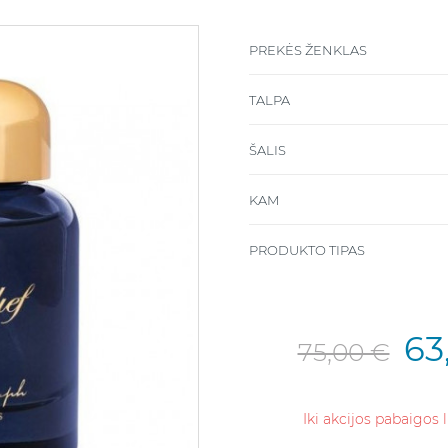
PREKĖS ŽENKLAS
TALPA
ŠALIS
KAM
PRODUKTO TIPAS
63
75,00 €
Iki akcijos pabaigos 