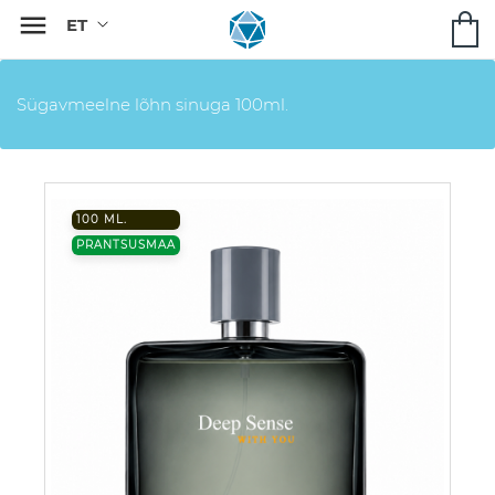

Sügavmeelne lõhn sinuga 100ml.
100 ML.
PRANTSUSMAA