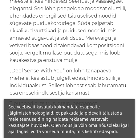
meestele, kes hindavad peenust ja kaasaegset
elegantsi. See lõhn peegeldab moodsat elustiili,
ühendades energilised tsitruselised noodid
sügavate puiduakordidega. Süda paljastab
rikkalikud vürtsikad ja puidused noodid, mis
annavad sügavust ja soliidsust. Merevaigu ja
vetiveri baasnoodid täiendavad kompositsiooni
sooja, kergelt mullase puudutusega, mis loob
kauakestva ja eristuva mulje.
„Deel Sense With You“ on lõhn tänapäeva
mehele, kes astub julgelt edasi, hindab stiili ja
individuaalsust. Sellest lõhnast saab lahutamatu
osa enesekindlusest ja karismast.
Tipunoodid: tsitrus, greip, bergamot
See veebisait kasutab kolmandate osapoolte
jälgimistehnoloogiaid, et pakkuda ja pidevalt täiustada
Keskmised noodid: puit, vürtsid
meie teenuseid ning näidata reklaame vastavalt
Põhinoodid: vetiver, merevaik
kasutajate huvidele. Olen nõus ja võin oma nõusoleku igal
ajal tagasi võtta või seda muuta, mis kehtib edaspidi.