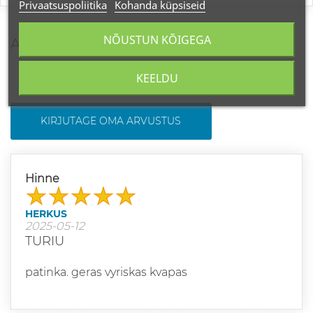
Privaatsuspoliitika
Kohanda küpsiseid
NÕUSTUN KÕIGEGA
ARVUSTUSED
KEELDU
KIRJUTAGE OMA ARVUSTUS
Hinne
HERKUS
2025-05-12
TURIU
patinka. geras vyriskas kvapas