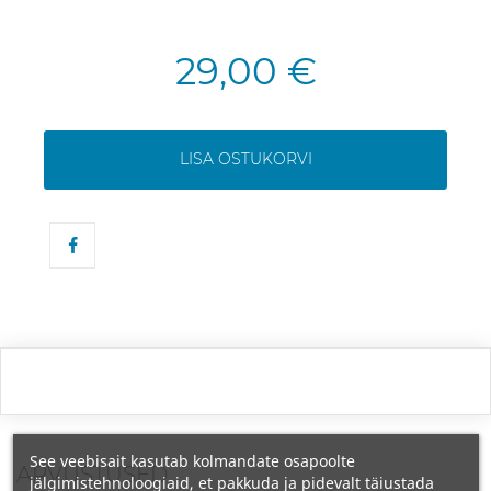
29,00 €
LISA OSTUKORVI
See veebisait kasutab kolmandate osapoolte
ARVUSTUSED
jälgimistehnoloogiaid, et pakkuda ja pidevalt täiustada