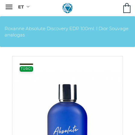

Roxanne Absolute Discovery EDP 100ml. I Dior Souvage
analogas
TÜRGI