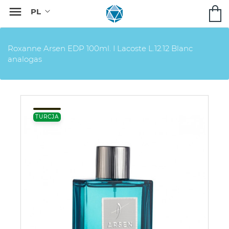

Roxanne Arsen EDP 100ml. I Lacoste L.12.12 Blanc
analogas
TURCJA