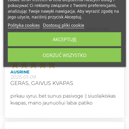
LIUDAS
pokazywać Ci reklamy związane z Twoimi preferencjami,
2025-01-14
analizując Twoje nawyki nawigacja. Aby wyrazić zgodę na
PATIKO
jego użycie, naciśnij przycisk Akceptuj.
Polityka cookies
Dostosuj pliki cookie
gavau dovanu is drauges, patiko, pirksiu dar.
AKCEPTUJĘ
ODRZUĆ WSZYSTKO
Klasa
AUSRINE
2025-01-09
GERAS, GAIVUS KVAPAS
pirkau vyrui, bet sunus pasivoge :) siuolaikiskas
kvapas, mano jaunuoliui labai patiko