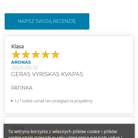
NAPISZ SWOJĄ RECENZJĘ
Klasa
ARONAS
2025-05-12
GERAS VYRISKAS KVAPAS
PATINKA
1 z 1 ludzie uznali ten przegląd za przydatny.
Klasa
Ta witryna korzysta z własnych plików cookie i plików
cookie stron trzecich w celu ulepszenia naszych usług i