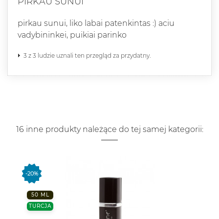
PIRKAU SUNUI
pirkau sunui, liko labai patenkintas :) aciu
vadybininkei, puikiai parinko
3 z 3 ludzie uznali ten przegląd za przydatny.
16 inne produkty należące do tej samej kategorii:
-20%
50 ML
TURCJA