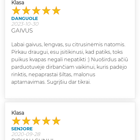
Klasa
DANGUOLE
2023-10-30
GAIVUS
Labai gaivus, lengvas, su citrusinėmis natomis.
Pirkau draugui, esu įsitikinusi, kad patiks, toks
puikus kvapas negali nepatikti :) Nuoširdus ačiū
parduotuvėje dirbančiam vaikinui, kuris padėjo
rinktis, nepaprastai šiltas, malonus
aptarnavimas. Sugrįšiu dar tikrai.
Klasa
SENJORE
2020-09-28