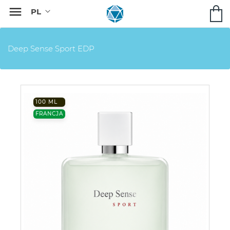

Deep Sense Sport EDP
100 ML
FRANCJA