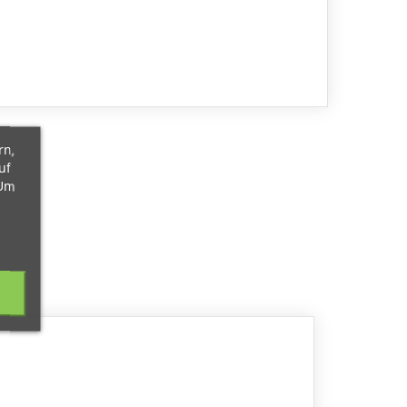
rn,
uf
 Um