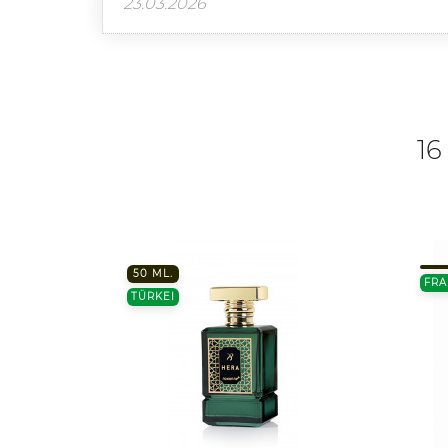
23.03.2026
16
50 ML.
FRA
TÜRKEI