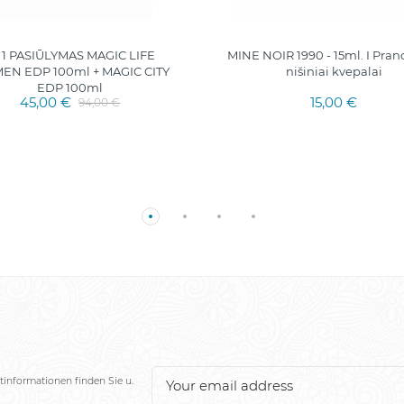
+ 1 PASIŪLYMAS MAGIC LIFE
MINE NOIR 1990 - 15ml. I Pran
N EDP 100ml + MAGIC CITY
nišiniai kvepalai
EDP 100ml
45,00 €
15,00 €
94,00 €
tinformationen finden Sie u.