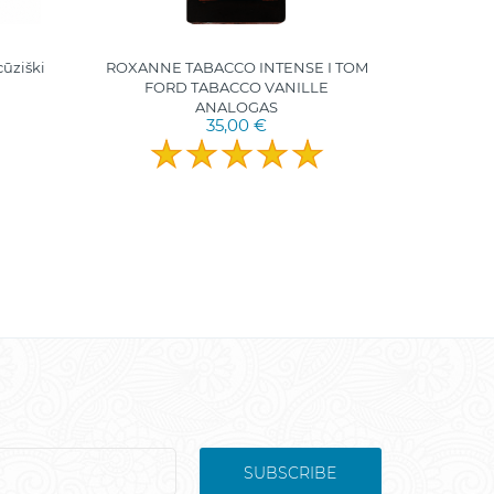
cūziški
ROXANNE TABACCO INTENSE I TOM
MINE
FORD TABACCO VANILLE
Pranc
ANALOGAS
35,00 €
SUBSCRIBE