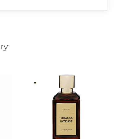
ry:
FRANK