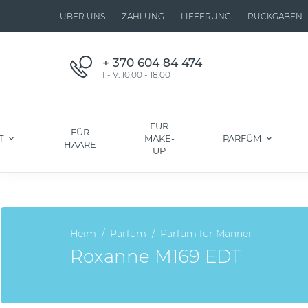
ÜBER UNS
ZAHLUNG
LIEFERUNG
RÜCKGABEN
+ 370 604 84 474
I - V: 10:00 - 18:00
FÜR
FÜR
T
MAKE-
PARFÜM
HAARE
UP
Heim
Parfüm
Parfüm für Männer
Roxanne M169 EDT