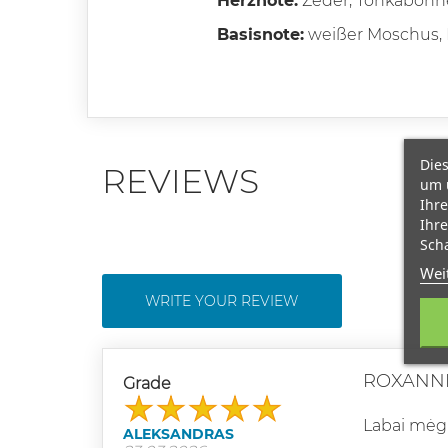
Herznote:
Zeder, Tonkabohn
Basisnote:
weißer Moschus,
Dies
REVIEWS
um 
Ihre
Ihre
Scha
Wei
WRITE YOUR REVIEW
ROXANNE
Grade
Labai mėg
ALEKSANDRAS