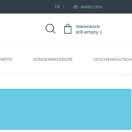
DE


ANMELDEN
Warenkorb
still empty :(
RAŠTIS
SONDERANGEBOTE
GESCHENKGUTSCH