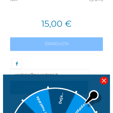
15,00 €
IŠPARDUOTA
INFORMUOKITE MANE KAI BUS
Deja...
5€ nuolaida
2€ nuolaida