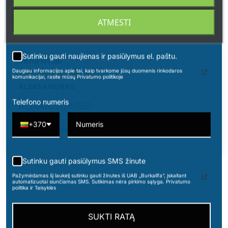
PARAŠYKITE SAVO ATSILIEPIMĄ
ATMESTI
Sutinku gauti naujienas ir pasiūlymus el. paštu.
Vertinimas
Daugiau informacijos apie tai, kaip tvarkome jūsų duomenis rinkodaros
komunikacijai, rasite mūsų Privatumo politikoje
ALEKSANDRAS
2026-03-23
Telefono numeris
ROXANNE M169
+370
Labai mėgiamas kvapas. ?
Sutinku gauti pasiūlymus SMS žinute
Pažymėdamas šį laukelį sutinku gauti žinutes iš UAB „Burkalifa“, įskaitant
automatizuotai siunčiamas SMS. Sutikimas nėra pirkimo sąlyga. Privatumo
politika ir Taisyklės
16 kitos prekės toje pačioje kategorijoje:
SUKTI RATĄ