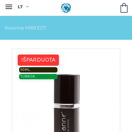

Roxanne M169 EDT
IŠPARDUOTA
50ML.
TURKIJA