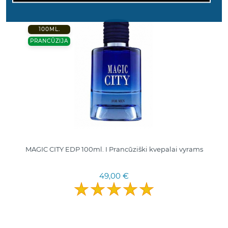
100ML.
PRANCŪZIJA
MAGIC CITY EDP 100ml. I Pranсūziški kvepalai vyrams
49,00 €