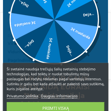
Deja...
APRAŠYMAS
Deja...
3€ nuolaida
Gaivus ir jausmingas aromatas su
3€ nuolaida
elegantiškomis natomis, kuris savo braižu
panašus į
Chanel Allure Sport
kvepalus.
5€ nuolaida
Deja...
Viršutinės natos:
mandarinai, citrusai
Deja...
Vidurinės natos:
kedras, tonka pupelės
Pagrindinės natos:
baltasis muskusas,
bergamotė
Ši svetainė naudoja trečiųjų šalių svetainių stebėjimo
technologijas, kad teiktų ir nuolat tobulintų mūsų
SUK RATĄ IR GAUK
paslaugas bei rodytų reklamas pagal vartotojų interesus.
Sutinku ir galiu bet kada atšaukti ar pakeisti savo sutikimą,
NUOLAIDĄ EURAIS!
kuris įsigalios ateityje.
ATSILIEPIMAI
*Nuolaida galioja
Privatumo politika
Daugiau informacijos
apsipirkimams nuo 49 € !
PRIIMTI VISKĄ