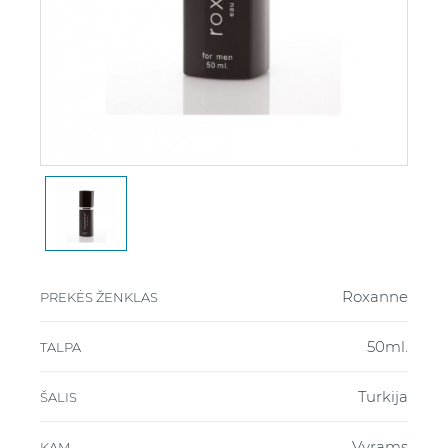
Roxanne
PREKĖS ŽENKLAS
50ml.
TALPA
Turkija
ŠALIS
Vyrams
KAM