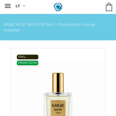

MINE NOIR 1940 EDP 15ml. I Prancūziški nišiniai
kvepalai
15ML.
PRANCŪZIJA