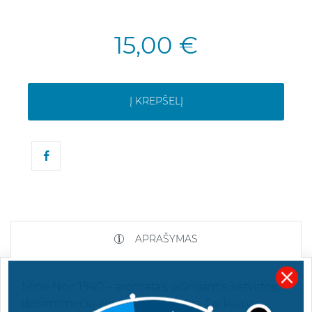
15,00 €
Į KREPŠELĮ
APRAŠYMAS
Mine Noir 1940 – aromatas, įkūnijantis ketvirtojo
dešimtmečio eleganciją ir žavesį. Tai kvapas,