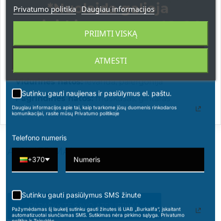
Mine Noir 1940 – kvapas, kuris ne tik atskleidžia
*Nuolaida galioja
Privatumo politika
Daugiau informacijos
praėjusios eros rafinuotumą, bet ir kviečia jį
apsipirkimams nuo 49 € !
patirti iš naujo, paliekant kerintį prisiminimą
PRIIMTI VISKĄ
kiekviename žingsnyje.
Viršutinės natos:
bergamotė, mandarinas,
ATMESTI
rožiniai pipirai
Vidurinės natos:
levanda, palergonija
Sutinku gauti naujienas ir pasiūlymus el. paštu.
Pagrindinės natos:
muskusas, gintaras
Daugiau informacijos apie tai, kaip tvarkome jūsų duomenis rinkodaros
komunikacijai, rasite mūsų Privatumo politikoje
Telefono numeris
ATSILIEPIMAI
+370
Sutinku gauti pasiūlymus SMS žinute
PARAŠYKITE SAVO ATSILIEPIMĄ
Pažymėdamas šį laukelį sutinku gauti žinutes iš UAB „Burkalifa“, įskaitant
automatizuotai siunčiamas SMS. Sutikimas nėra pirkimo sąlyga. Privatumo
politika ir Taisyklės