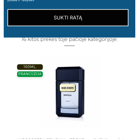
SUKTI RATĄ
16 kitos prekės toje pačioje kategorijoje:
100ML.
PRANCŪZIJA