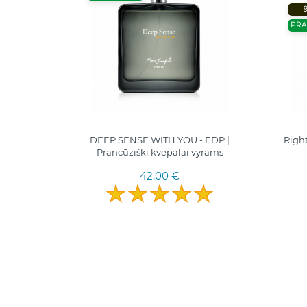
PRA
 EDP |
DEEP SENSE WITH YOU - EDP |
Righ
yrams
Prancūziški kvepalai vyrams
42,00 €