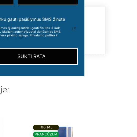
nku gauti pasiūlymus SMS žinute
s šį laukelį sutinku gauti žinutes iš UAB
atinkatis kvapas.Dažnas
“, įskaitant automatizuotai siunčiamas SMS.
nėra pirkimo sąlyga. Privatumo politika ir
visiems ❤️
SUKTI RATĄ
je:
100 ML
100ML
PRANCŪZIJA
TURKIJ