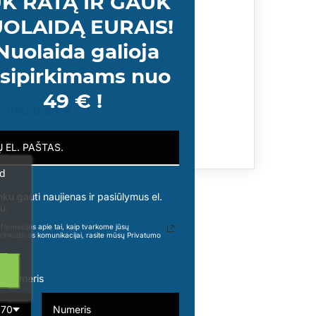
K RATĄ IR GAUK
OLAIDĄ EURAIS!
Nuolaida galioja
sipirkimams nuo
49 € !
ti draudžiama.
ad
nku gauti naujienas ir pasiūlymus el.
u.
formacijos apie tai, kaip tvarkome jūsų
rinkodaros komunikacijai, rasite mūsų Privatumo
o numeris
370