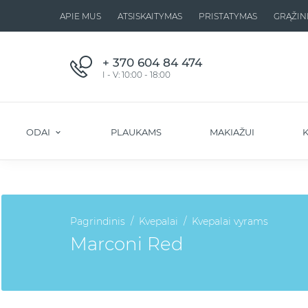
APIE MUS
ATSISKAITYMAS
PRISTATYMAS
GRĄŽIN
+ 370 604 84 474
I - V: 10:00 - 18:00
ODAI
PLAUKAMS
MAKIAŽUI
K
Pagrindinis
Kvepalai
Kvepalai vyrams
Marconi Red