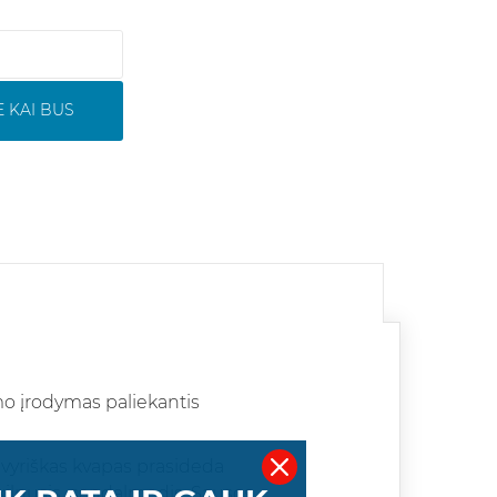
 KAI BUS
mo įrodymas paliekantis
 vyriškas kvapas prasideda
i kilnusis sandalmedis. Sausos