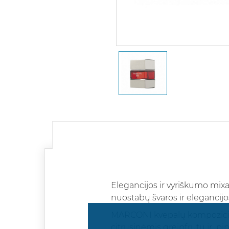
Elegancijos ir vyriškumo mix
nuostabų švaros ir elegancijos
MARCONI kvepalų kompoziciją 
citrusinėmis greipfrutų ir pip