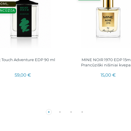
90ML.
NCŪZIJA
t Touch Adventure EDP 90 ml
MINE NOIR 1970 EDP 15ml.
Prancūziški nišiniai kvepa
59,00 €
15,00 €