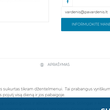
INFORMUOKITE MANE
APRAŠYMAS
as sukurtas tikram džentelmenui. Tai prabangus vyrišku
 pojutį visą dieną ir jos pabaigoje.
sudaro gaivūs ir aštrūs komponentai. Stilingas ir kilnus
irų natomis. Kvapo širdyje yra gaivūs jūriniai akcentai be