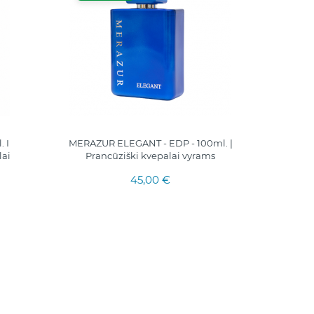
 I
MERAZUR ELEGANT - EDP - 100ml. |
ROXANN
lai
Prancūziški kvepalai vyrams
45,00 €