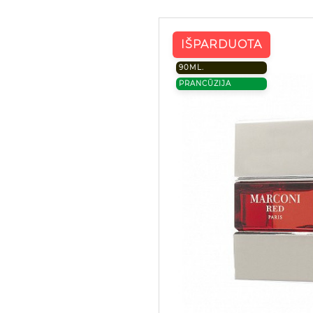
IŠPARDUOTA
90ML.
PRANCŪZIJA