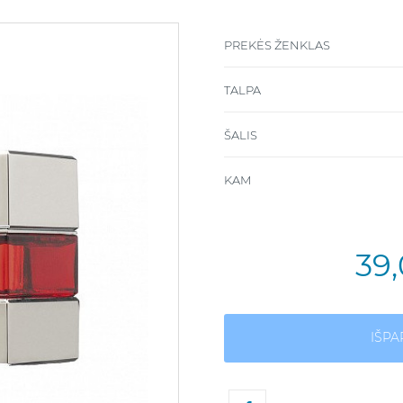
PREKĖS ŽENKLAS
TALPA
ŠALIS
KAM
39
IŠP