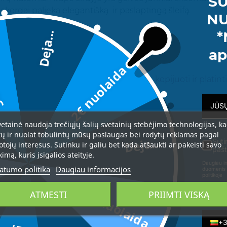
SU
kordai palieka elegantišką ir paslaptingą šleifą.
NU
ožiniai pipirai
*
Deja...
da
s,
ap
 kedras, samana, mediena
2€ nuolaida
AB Burkalifa intelektualinė nuosavybė, kopijuoti ir platin
vetainė naudoja trečiųjų šalių svetainių stebėjimo technologijas, k
tų ir nuolat tobulintų mūsų paslaugas bei rodytų reklamas pagal
Deja...
Suti
otojų interesus. Sutinku ir galiu bet kada atšaukti ar pakeisti savo
pašt
kimą, kuris įsigalios ateityje.
Daugiau in
atumo politika
Daugiau informacijos
duomenis 
politikoje
3€ nuolaida
ATMESTI
PRIIMTI VISKĄ
Telefon
+