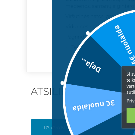
medienos, samanų ir gintaro a
Viršutinės natos: greipfrutas, r
5€ nuolai
Vidurinės natos: sandalmedi
Pagrindinės natos: gintaras,
• Tekstas ir nuotraukos yra U
Deja...
Ši s
teik
vart
ATSILIEPIMAI
suti
Priv
3€ nuolaida
PARAŠYKITE SAVO ATSILIEPIMĄ