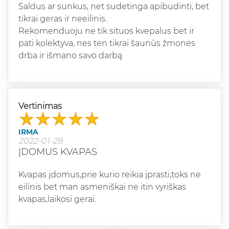
Saldus ar sunkus, net sudetinga apibudinti, bet
tikrai geras ir neeilinis.
Rekomenduoju ne tik situos kvepalus bet ir
pati kolektyva, nes ten tikrai šaunūs žmonės
drba ir išmano savo darbą
Vertinimas
IRMA
2022-01-28
ĮDOMUS KVAPAS
Kvapas įdomus,prie kurio reikia įprasti,toks ne
eilinis bet man asmeniškai ne itin vyriškas
kvapas,laikosi gerai.