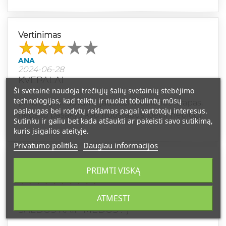
Vertinimas
ANA
2024-06-28
KVEPALAI
Ši svetainė naudoja trečiųjų šalių svetainių stebėjimo
technologijas, kad teiktų ir nuolat tobulintų mūsų
pirkau vyrui dovanu, jaučiasi medienos kvapas,
paslaugas bei rodytų reklamas pagal vartotojų interesus.
negaliu pasakyti kad nuostabūs, bet ir neblogi
Sutinku ir galiu bet kada atšaukti ar pakeisti savo sutikimą,
kuris įsigalios ateityje.
Privatumo politika
Daugiau informacijos
Vertinimas
PRIIMTI VISKĄ
ALGIS
ATMESTI
2024-02-26
SALDUS KAIP MEDUS :-)