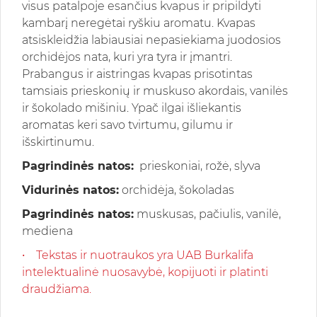
visus patalpoje esančius kvapus ir pripildyti
kambarį neregėtai ryškiu aromatu. Kvapas
atsiskleidžia labiausiai nepasiekiama juodosios
orchidėjos nata, kuri yra tyra ir įmantri.
Prabangus ir aistringas kvapas prisotintas
tamsiais prieskonių ir muskuso akordais, vanilės
ir šokolado mišiniu. Ypač ilgai išliekantis
aromatas keri savo tvirtumu, gilumu ir
išskirtinumu.
Pagrindinės natos:
prieskoniai, rožė, slyva
Vidurinės natos:
orchidėja, šokoladas
Pagrindinės natos:
muskusas, pačiulis, vanilė,
mediena
• Tekstas ir nuotraukos yra UAB Burkalifa
intelektualinė nuosavybė, kopijuoti ir platinti
draudžiama.