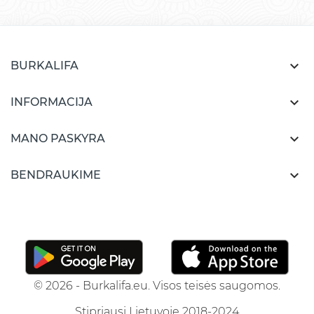

BURKALIFA

INFORMACIJA

MANO PASKYRA

BENDRAUKIME
© 2026 - Burkalifa.eu. Visos teisės saugomos.
Stipriausi Lietuvoje 2018-2024