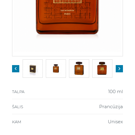


100 ml
TALPA
Prancūzija
ŠALIS
Unisex
KAM