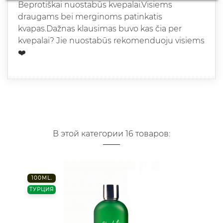
Beprotiškai nuostabūs kvepalai.Visiems
draugams bei merginoms patinkatis
kvapas.Dažnas klausimas buvo kas čia per
kvepalai? Jie nuostabūs rekomenduoju visiems
❤️
В этой категории 16 товаров:
100ML.
ТУРЦИЯ