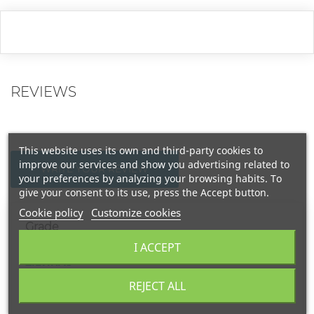
REVIEWS
This website uses its own and third-party cookies to
improve our services and show you advertising related to
WRITE YOUR REVIEW
your preferences by analyzing your browsing habits. To
give your consent to its use, press the Accept button.
Cookie policy
Customize cookies
Grade
I ACCEPT
ŽILVINAS
2025-01-21
REJECT ALL
MARCONI RED