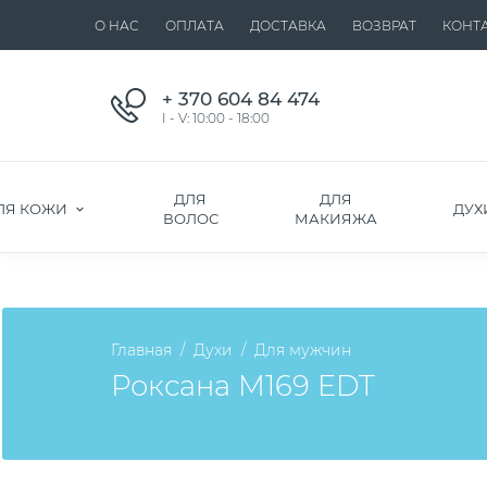
О НАС
ОПЛАТА
ДОСТАВКА
ВОЗВРАТ
КОНТ
+ 370 604 84 474
I - V: 10:00 - 18:00
ДЛЯ
ДЛЯ
ЛЯ КОЖИ
ДУХ
ВОЛОС
МАКИЯЖА
Главная
Духи
Для мужчин
Роксана M169 EDT