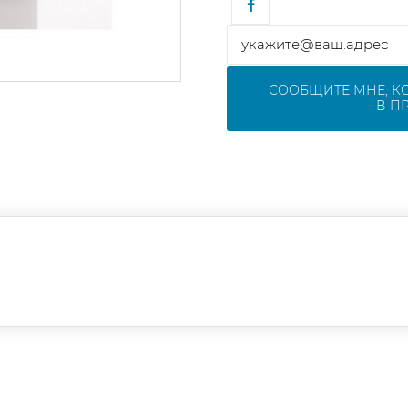
СООБЩИТЕ МНЕ, К
В П