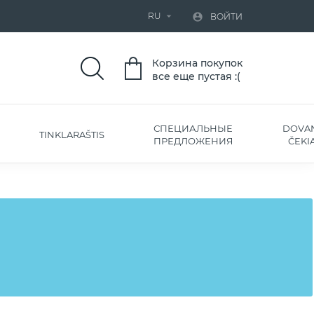
RU


ВОЙТИ
Корзина покупок
все еще пустая :(
СПЕЦИАЛЬНЫЕ
DOVA
TINKLARAŠTIS
ПРЕДЛОЖЕНИЯ
ČEKIA