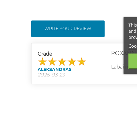
This
WRITE YOUR REVIEW
and 
brow
Cook
ROXANNE
Grade
Labai mėg
ALEKSANDRAS
2026-03-23