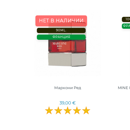
10
НЕТ В НАЛИЧИИ
ФР
90ML.
ФРАНЦИЯ
ery EDP
Маркони Ред
MINE 
nalogas
39,00 €