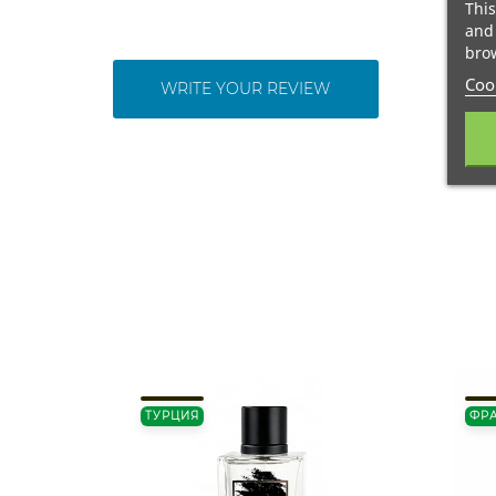
This
and 
brow
Cook
WRITE YOUR REVIEW
ТУРЦИЯ
ФР