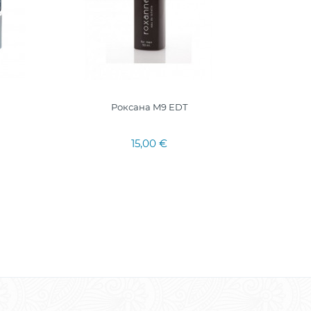
Роксана M9 EDT
M
15,00 €