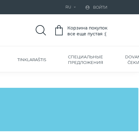
RU


ВОЙТИ
Корзина покупок
все еще пустая :(
СПЕЦИАЛЬНЫЕ
DOVA
TINKLARAŠTIS
ПРЕДЛОЖЕНИЯ
ČEKIA