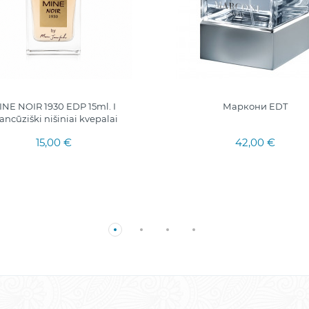
INE NOIR 1930 EDP 15ml. I
Маркони EDT
ancūziški nišiniai kvepalai
15,00 €
42,00 €