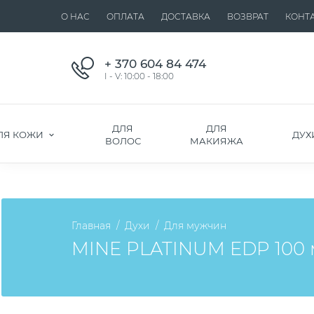
О НАС
ОПЛАТА
ДОСТАВКА
ВОЗВРАТ
КОНТ
+ 370 604 84 474
I - V: 10:00 - 18:00
ДЛЯ
ДЛЯ
ЛЯ КОЖИ
ДУХ
ВОЛОС
МАКИЯЖА
Главная
Духи
Для мужчин
MINE PLATINUM EDP 100 