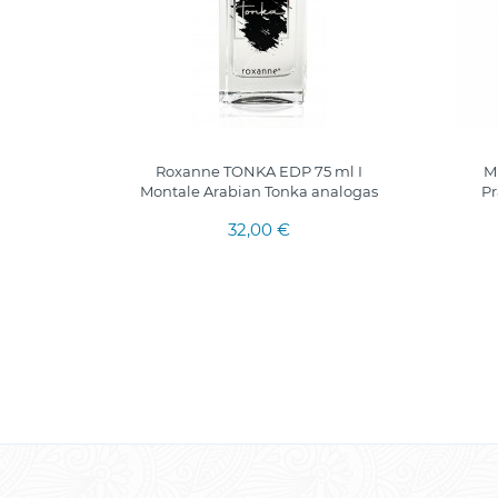
0 мл.
Roxanne TONKA EDP 75 ml I
M
Montale Arabian Tonka analogas
Pr
32,00 €