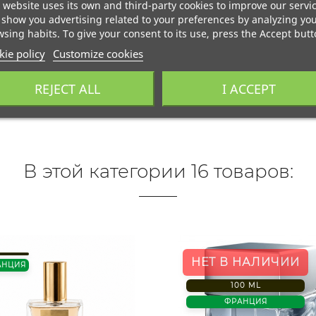
 website uses its own and third-party cookies to improve our servi
show you advertising related to your preferences by analyzing yo
sing habits. To give your consent to its use, press the Accept butt
ie policy
Customize cookies
REJECT ALL
I ACCEPT
В этой категории 16 товаров:
НЕТ В НАЛИЧИИ
АНЦИЯ
100 ML
ФРАНЦИЯ